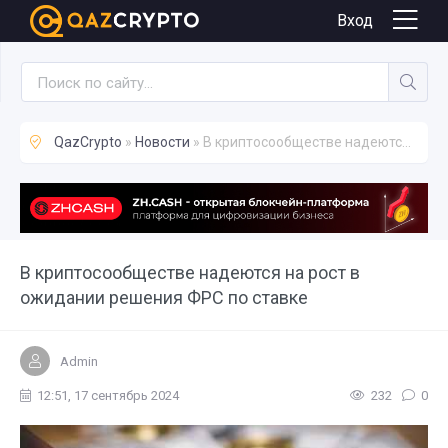
Новости
Вход
QazCrypto
»
Новости
» В криптосообществе надеются на рост в ожидании решения ФРС по ставке
В криптосообществе надеются на рост в
ожидании решения ФРС по ставке
Admin
12:51, 17 сентябрь 2024
232
0