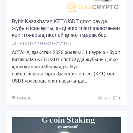
Bybit Kazakhstan KZT/USDT спот сауда
жұбын іске қосты, енді жергілікті валютамен
криптонарыққа тікелей қолжетімділік бар
Новости
/
Казахстан
/
Статьи
АСТАНА, Қазақстан, 2026 жылғы 31 наурыз - Bybit
Kazakhstan KZT/USDT спот сауда жұбының іске
қосылғанын хабарлайды. Бұл
пайдаланушыларға Қазақстан теңгесі (KZT) мен
USDT арасында спот нарығында...
03.04.26
367
0