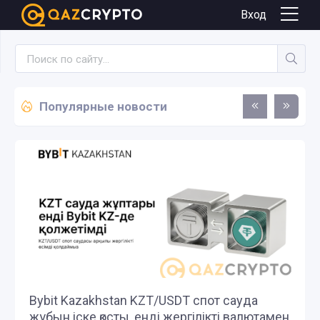
Вход
Популярные новости
Bybit Kazakhstan KZT/USDT спот сауда
жұбын іске қосты, енді жергілікті валютамен