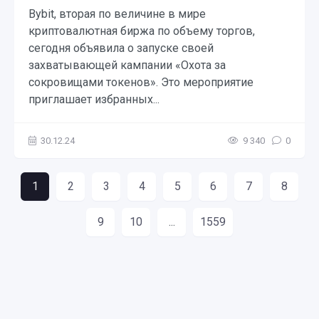
Bybit, вторая по величине в мире
криптовалютная биржа по объему торгов,
сегодня объявила о запуске своей
захватывающей кампании «Охота за
сокровищами токенов». Это мероприятие
приглашает избранных...
30.12.24
9 340
0
1
2
3
4
5
6
7
8
9
10
...
1559