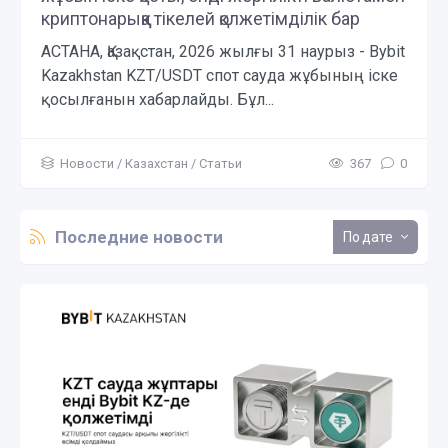
криптонарыққа тікелей қолжетімділік бар
АСТАНА, Қазақстан, 2026 жылғы 31 наурыз - Bybit
Kazakhstan KZT/USDT спот сауда жұбының іске
қосылғанын хабарлайды. Бұл...
Новости
/
Казахстан
/
Статьи
367
0
Последние новости
дате