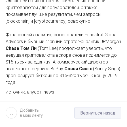
Однако биткоин остается наиболее интересной
криптовалютой для пользователей, а также
показывает лучшие результаты, чем запросы
[blockchain] и [сryptocurrency] совокупно.
Финансовый аналитик, сооснователь Fundstrat Global
Advisors и бывший главный стратег-аналитик JPMorgan
Chase Том Ли
(Tom Lee) продолжает уверять, что
ведущая криптовалюта вскоре снова поднимется до
$15 тысяч за единицу. А коммерческий директор
платежного сервиса BitPay
Сонни Сингх
(Sonny Singh)
прогнозирует биткоин по $15-$20 тысяч к концу 2019
года.
Источник: anycoin.news
Добавить
Вернуться назад
в мою ленту