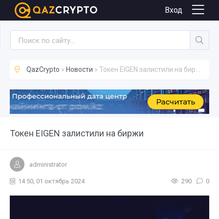
Новости
Вход
QazCrypto
»
Новости
» Токен EIGEN залистили на биржи
Токен EIGEN залистили на биржи
administrator
14:50, 01 октябрь 2024
290
0