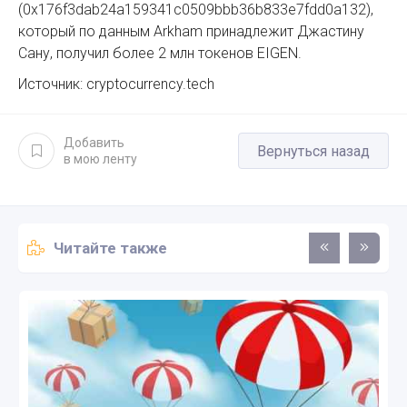
(0x176f3dab24a159341c0509bbb36b833e7fdd0a132),
который по данным Arkham принадлежит Джастину
Сану, получил более 2 млн токенов EIGEN.
Источник: cryptocurrency.tech
Добавить
Вернуться назад
в мою ленту
Читайте также