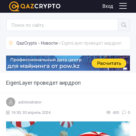
Новости
Вход
QazCrypto
»
Новости
» EigenLayer проведет аирдроп
EigenLayer проведет аирдроп
administrator
16:50, 30 апрель 2024
430
0