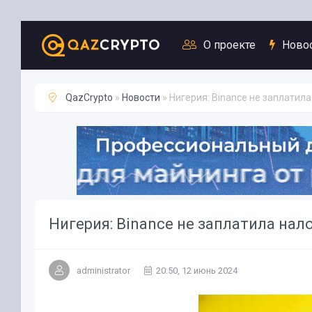
Новости
О проекте
Ново
QazCrypto
»
Новости
» Нигерия: Binance не заплатила
Нигерия: Binance не заплатила нало
administrator
20:50, 12 июнь 2024