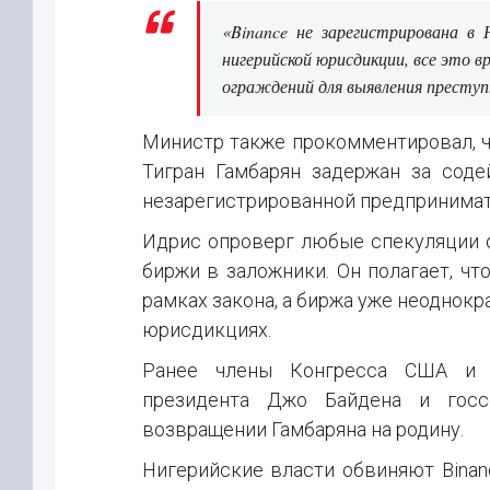
«Binance не зарегистрирована в 
нигерийской юрисдикции, все это в
ограждений для выявления преступ
Министр также прокомментировал, ч
Тигран Гамбарян задержан за сод
незарегистрированной предпринимат
Идрис опроверг любые спекуляции о
биржи в заложники. Он полагает, чт
рамках закона, а биржа уже неоднок
юрисдикциях.
Ранее члены Конгресса США и г
президента Джо Байдена и госс
возвращении Гамбаряна на родину.
Нигерийские власти обвиняют Binanc