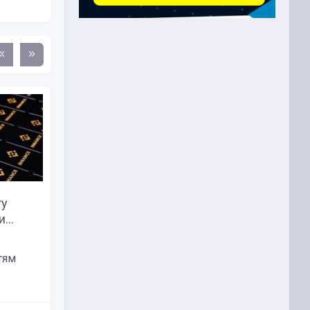
ту
Задержанный топ-менеджер
...
Binance подал в суд на...
Руководитель отдела по борьбе
тям
с финансовыми
преступлениями...