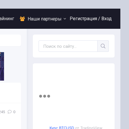
айнинг
Регистрация /
Вход
Наши партнеры
245
0
Курс BTCUSD
от TradingView