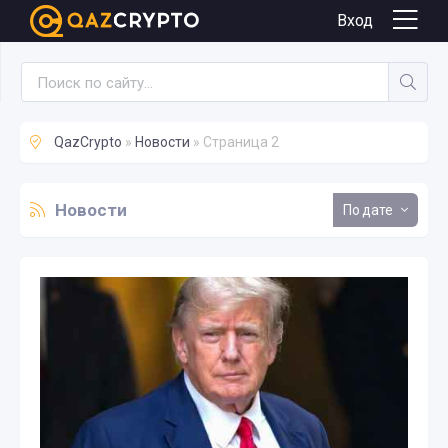
Вход
QazCrypto
»
Новости
» Страница 2
Новости
дате