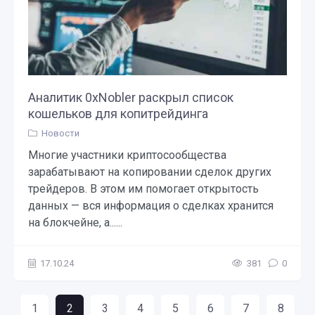
Аналитик 0xNobler раскрыл список
кошельков для копитрейдинга
Новости
Многие участники криптосообщества
зарабатывают на копировании сделок других
трейдеров. В этом им помогает открытость
данных — вся информация о сделках хранится
на блокчейне, а......
17.10.24
381
0
1
2
3
4
5
6
7
8