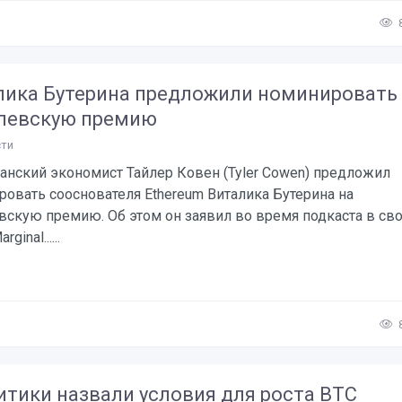
лика Бутерина предложили номинировать
левскую премию
ти
анский экономист Тайлер Ковен (Tyler Cowen) предложил
овать сооснователя Ethereum Виталика Бутерина на
вскую премию. Об этом он заявил во время подкаста в св
ginal......
итики назвали условия для роста BTC