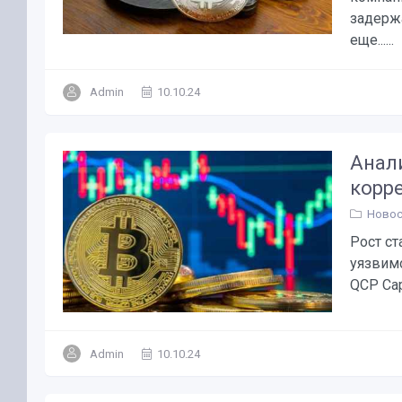
задерж
еще......
Admin
10.10.24
Анал
корр
Новос
Рост с
уязвим
QCP Capi
Admin
10.10.24