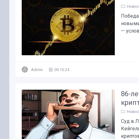
Новос
Победа 
новыми
— услови
Admin
09.10.24
86-ле
крип
Новос
Суд в 
Кейгел
крипто