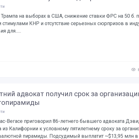
ти
Трампа на выборах в США, снижение ставки ФРС на 50 б. п.
 стимулами КНР и отсутствие серьезных сюрпризов в инд
я для......
тний адвокат получил срок за организац
топирамиды
ти
Лас-Вегасе приговорил 86-летнего бывшего адвоката Дэви
а из Калифорнии к условному пятилетнему сроку за орган
валютной пирамиды. Подсудимый выплатит ~$13,95 млн в в