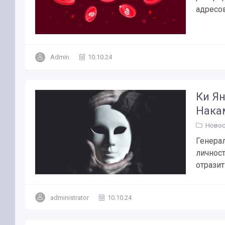
адресов.
Admin
10.10.24
Ки Я
Нака
Новос
Генерал
личнос
отразит
administrator
10.10.24