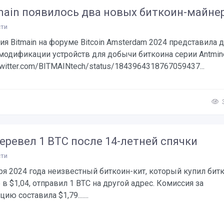
tmain появилось два новых биткоин-майне
ти
я Bitmain на форуме Bitcoin Amsterdam 2024 представила 
одификации устройств для добычи биткоина серии Antmine
/twitter.com/BITMAINtech/status/1843964318767059437...
еревел 1 BTC после 14-летней спячки
ти
ря 2024 года неизвестный биткоин-кит, который купил би
 в $1,04, отправил 1 BTC на другой адрес. Комиссия за
ию составила $1,79.......