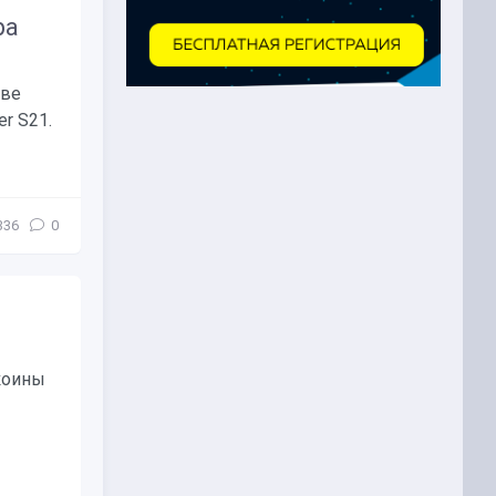
ра
две
r S21.
336
0
ткоины