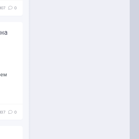
807
0
 на
оем
837
0