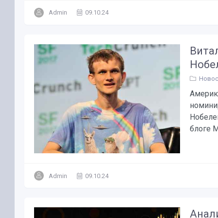
Admin
09.10.24
Вита
Нобе
Новос
Америк
номинир
Нобеле
блоге Mar
Admin
09.10.24
Анал