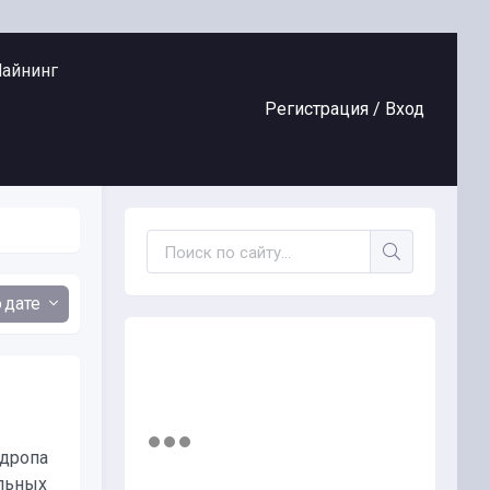
айнинг
Регистрация /
Вход
дате
рдропа
альных