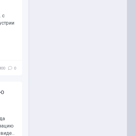
 с
устрии
800
0
ию
да
изацию
иде...