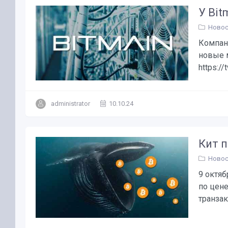
У Bi
Новос
Компани
новые м
https:/
administrator
10.10.24
Кит п
Новос
9 октяб
по цене
транзакц