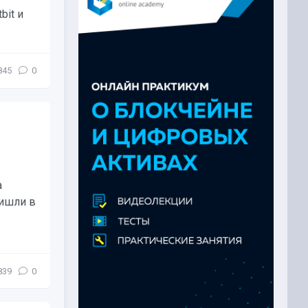
bit и
845
0
а
ришли в
839
0