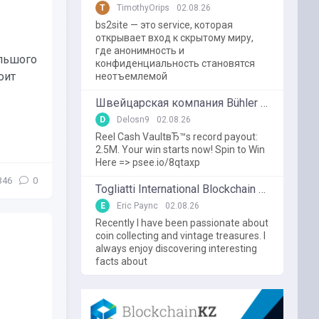
T
TimothyOrips
02.08.26
bs2site — это service, которая
открывает вход к скрытому миру,
где анонимность и
ольшого
конфиденциальность становятся
оит
неотъемлемой
Швейцарская компания Bühler использует блокчейн в пищевой промышленности
D
Delosn9
02.08.26
Reel Cash VaultвЂ™s record payout:
2.5M. Your win starts now! Spin to Win
Here => psee.io/8qtaxp
346
0
Togliatti International Blockchain Forum
E
Eric Paync
02.08.26
Recently I have been passionate about
coin collecting and vintage treasures. I
always enjoy discovering interesting
facts about