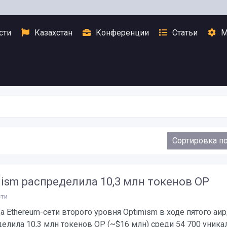
сти
Казахстан
Конференции
Статьи
М
ism распределила 10,3 млн токенов OP
ти
 Ethereum-сети второго уровня Optimism в ходе пятого аи
елила 10,3 млн токенов OP (~$16 млн) среди 54 700 уник