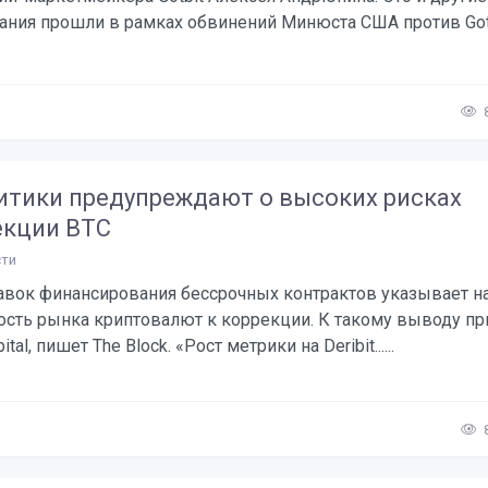
ания прошли в рамках обвинений Минюста США против Got
итики предупреждают о высоких рисках
екции BTC
ти
тавок финансирования бессрочных контрактов указывает н
ость рынка криптовалют к коррекции. К такому выводу п
tal, пишет The Block. «Рост метрики на Deribit......