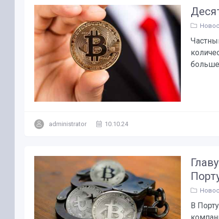
Деся
Новос
Частны
количес
больше 
administrator
10.10.24
Главу
Порт
Новос
В Порт
компани