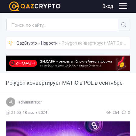
Новости
Вход
QazCrypto
»
Новости
» Polygon конвертирует MATIC в POL в сентябре
Polygon конвертирует MATIC в POL в сентябре
administrator
21:50, 18 июль 2024
264
0