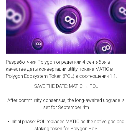
Разработчики Polygon определили 4 сентября в
качестве даты конвертации utility-токена MATIC в
Polygon Ecosystem Token (POL) в соотношении 1:1.
SAVE THE DATE: MATIC → POL
After community consensus, the long-awaited upgrade is
set for September 4th
• Initial phase: POL replaces MATIC as the native gas and
staking token for Polygon PoS