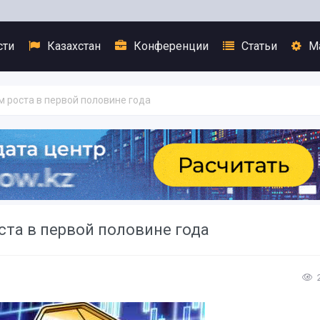
сти
Казахстан
Конференции
Статьи
М
 роста в первой половине года
та в первой половине года