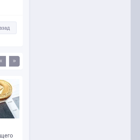
азад
Какие проекты лаунчпада
ящего
Binance оказались самыми...