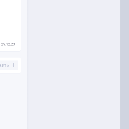
Блокчейн-игра Axie Infinity
(AXS) стала самым прибыльным
проектом на...
.
29.12.23
Новости
22.08.23
вить