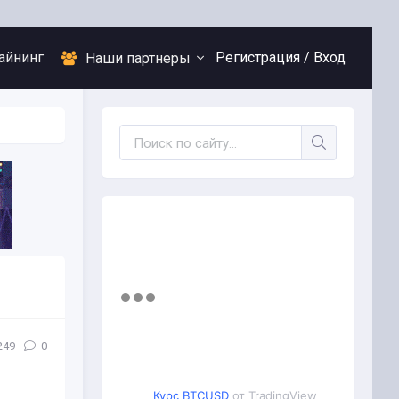
айнинг
Регистрация /
Вход
Наши партнеры
249
0
Курс BTCUSD
от TradingView