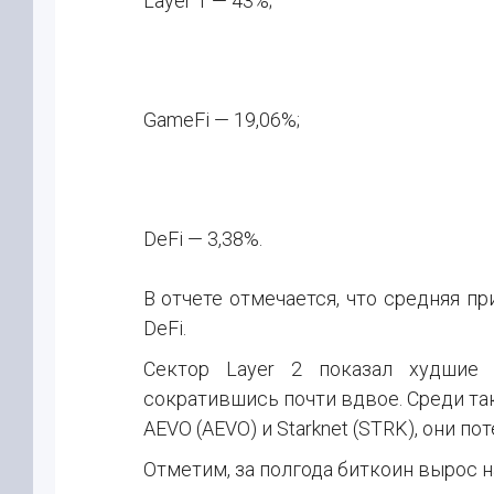
Layer 1 — 43%;
GameFi — 19,06%;
DeFi — 3,38%.
В отчете отмечается, что средняя 
DeFi.
Сектор Layer 2 показал худшие р
сократившись почти вдвое. Среди т
AEVO (AEVO) и Starknet (STRK), они по
Отметим, за полгода биткоин вырос на