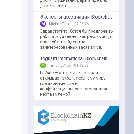
диски, глушители, фары в идеале,
даже плёнка
Эксперты ассоциации BlockchainKZ были приглашенный в г. Туркестан на межрегиональный форум "Финансовая безопастность в эпоху цифровизации и ИИ"
M
MichaelTreks
07.08.26
Здравствуйте! Хотел бы предложить
работать удаленно как рекламист, с
оплатой за найденных
заинтересованных заказчиков.
Togliatti International Blockchain Forum
T
TimothyOrips
02.08.26
bs2site — это service, которая
открывает вход к скрытому миру,
где анонимность и
конфиденциальность становятся
неотъемлемой