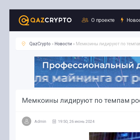
Новости
О проекте
Ново
QazCrypto
»
Новости
» Мемкоины лидируют по темпам
Мемкоины лидируют по темпам рос
Admin
19:50, 26 июнь 2024