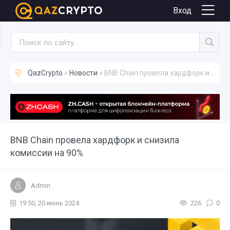
Новости
Вход
QazCrypto
»
Новости
» BNB Chain провела хардфорк и снизила комиссии на 90%
BNB Chain провела хардфорк и снизила
комиссии на 90%
Admin
19:50, 20 июнь 2024
226
0