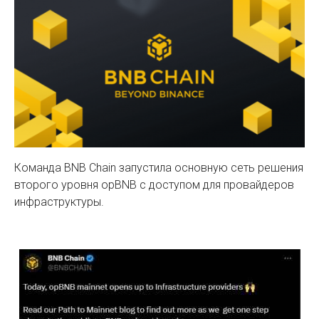
Команда BNB Chain запустила основную сеть решения
второго уровня opBNB с доступом для провайдеров
инфраструктуры.