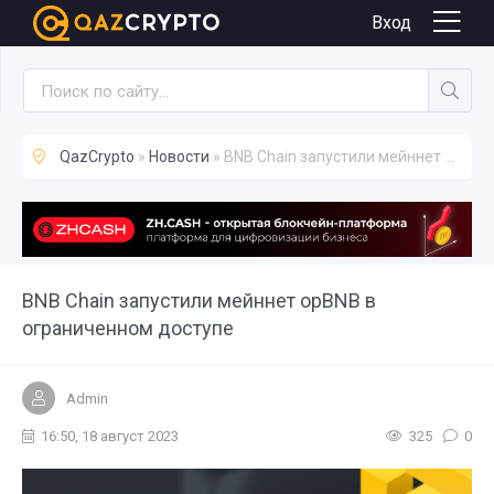
Новости
Вход
QazCrypto
»
Новости
» BNB Chain запустили мейннет opBNB в ограниченном доступе
BNB Chain запустили мейннет opBNB в
ограниченном доступе
Admin
16:50, 18 август 2023
325
0