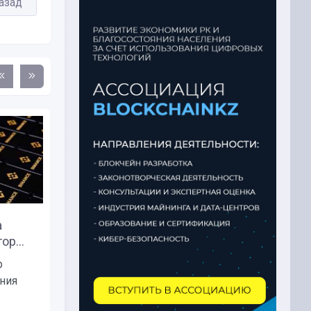
азад
а
Чанпэн Чжао: Binance Nigeria
р...
— это скам...
р
CEO Binance Чанпэн Чжао назвал
ния
компанию Binance Nigeria,
которая...