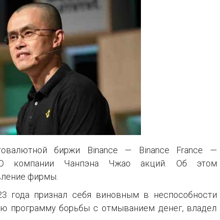
товалютной биржи Binance — Binance France —
O компании Чанпэна Чжао акций. Об этом
вление фирмы.
23 года признал себя виновным в неспособности
ю программу борьбы с отмыванием денег, владел