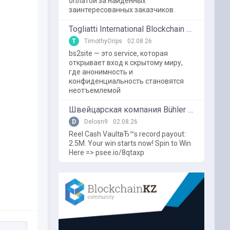
оплатой за найденных
заинтересованных заказчиков.
Togliatti International Blockchain Forum
T
TimothyOrips
02.08.26
bs2site — это service, которая
открывает вход к скрытому миру,
где анонимность и
конфиденциальность становятся
неотъемлемой
Швейцарская компания Bühler использует блокчейн в пищевой промышленности
D
Delosn9
02.08.26
Reel Cash VaultвЂ™s record payout:
2.5M. Your win starts now! Spin to Win
Here => psee.io/8qtaxp