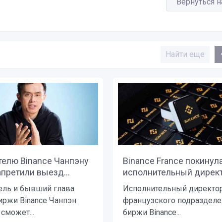
Вернуться н
Найти еще
телю Binance Чанпэну
Binance France покинул
претили выезд...
исполнительный директо
ель и бывший глава
Исполнительный директо
иржи Binance Чанпэн
французского подразделе
сможет...
биржи Binance...