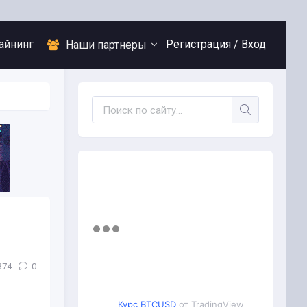
айнинг
Регистрация /
Вход
Наши партнеры
374
0
Курс BTCUSD
от TradingView