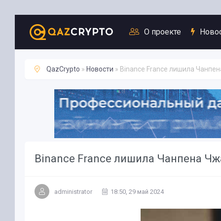
Новости
О проекте
Ново
QazCrypto
»
Новости
» Binance France лишила Чанпен
Binance France лишила Чанпена Чж
administrator
18:50, 29 май 2024