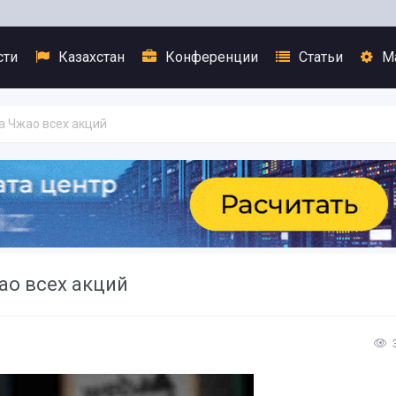
сти
Казахстан
Конференции
Статьи
М
а Чжао всех акций
ао всех акций