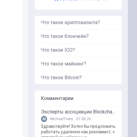
Что такое криптовалюта?
Что такое блокчейн?
Что такое ICO?
Что такое майнинг?
Что такое Bitcoin?
Комментарии
Эксперты ассоциации BlockchainKZ были приглашенный в г. Туркестан на межрегиональный форум "Финансовая безопастность в эпоху цифровизации и ИИ"
M
MichaelTreks
07.08.26
Здравствуйте! Хотел бы предложить
работать удаленно как рекламист, с