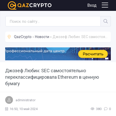
Новости
Вход
QazCrypto
»
Новости
» Джозеф Любин: SEC самостоятельно переклассифицировала Ethereum в ценную бумагу
Джозеф Любин: SEC самостоятельно
переклассифицировала Ethereum в ценную
бумагу
administrator
16:50, 10 май 2024
380
0