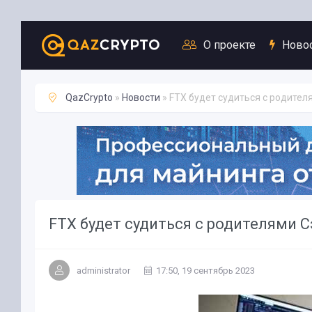
Новости
О проекте
Ново
QazCrypto
»
Новости
» FTX будет судиться с родите
FTX будет судиться с родителями 
administrator
17:50, 19 сентябрь 2023