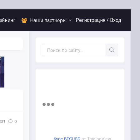
айнинг
Регистрация /
Вход
Наши партнеры
231
0
Курс BTCUSD
от TradingView