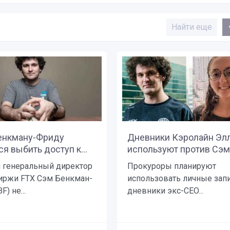
Найти еще
енкману-Фриду
Дневники Кэролайн Эл
я выбить доступ к...
используют против Сэма
генеральный директор
Прокуроры планируют
иржи FTX Сэм Бенкман-
использовать личные запи
F) не...
дневники экс-CEO...