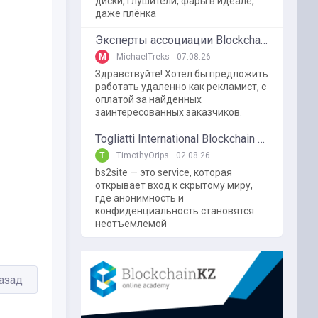
диски, глушители, фары в идеале,
даже плёнка
Эксперты ассоциации BlockchainKZ были приглашенный в г. Туркестан на межрегиональный форум "Финансовая безопастность в эпоху цифровизации и ИИ"
M
MichaelTreks
07.08.26
Здравствуйте! Хотел бы предложить
работать удаленно как рекламист, с
оплатой за найденных
заинтересованных заказчиков.
Togliatti International Blockchain Forum
T
TimothyOrips
02.08.26
bs2site — это service, которая
открывает вход к скрытому миру,
где анонимность и
конфиденциальность становятся
неотъемлемой
азад