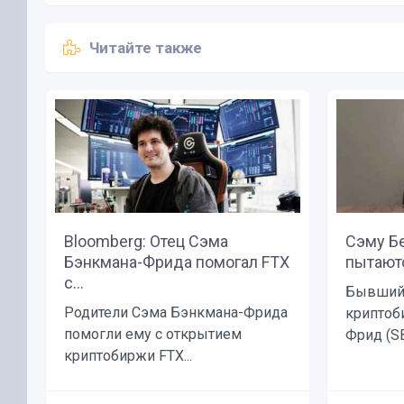
Читайте также
Bloomberg: Отец Сэма
Сэму Б
Бэнкмана-Фрида помогал FTX
пытаютс
с...
Бывший 
Родители Сэма Бэнкмана-Фрида
криптоб
помогли ему с открытием
Фрид (SB
криптобиржи FTX...