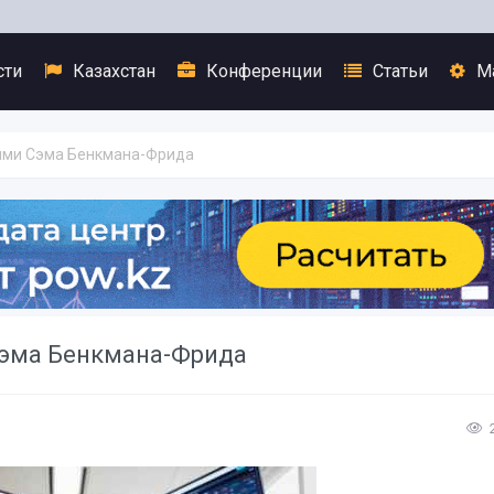
сти
Казахстан
Конференции
Статьи
М
лями Сэма Бенкмана-Фрида
Сэма Бенкмана-Фрида