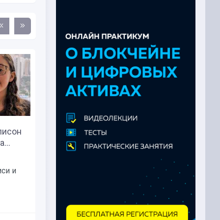
лисон
Сэм Бэнкман-Фрид заплатил
...
адвокатам из денег,...
В 2021 году бывший
си и
генеральный директор FTX Сэм...