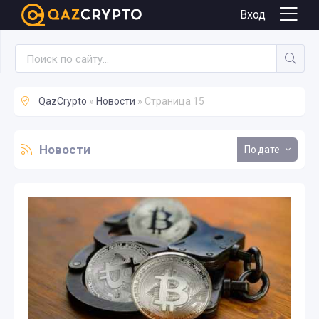
Вход
QazCrypto
»
Новости
» Страница 15
Новости
дате