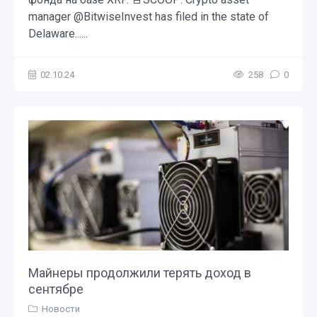
manager @BitwiseInvest has filed in the state of
Delaware......
02.10.24
258
0
Майнеры продолжили терять доход в
сентябре
Новости