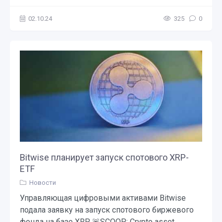
02.10.24
325
0
Bitwise планирует запуск спотового XRP-
ETF
Новости
Управляющая цифровыми активами Bitwise
подала заявку на запуск спотового биржевого
фонда на базе XRP. 🚨SCOOP: Crypto asset