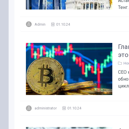
Аста
Тенг.
Admin
01.10.24
Гла
это
Но
CEO 
обно
цикле
administrator
01.10.24