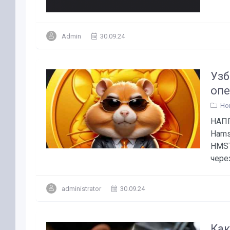
Admin
30.09.24
Узб
опе
Но
НАПП
Hams
HMST
чере
administrator
30.09.24
Как