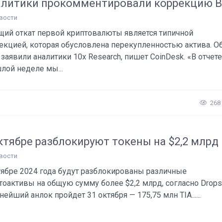
литики прокомментировали коррекцию 
вости
щий откат первой криптовалюты является типичной
екцией, которая обусловлена перекупленностью актива. О
 заявили аналитики 10x Research, пишет CoinDesk. «В отчете
лой неделе мы...
268
ктябре разблокируют токены на $2,2 млрд
вости
тябре 2024 года будут разблокированы различные
тоактивы на общую сумму более $2,2 млрд, согласно Drops
нейший анлок пройдет 31 октября — 175,75 млн TIA......