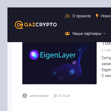
О проекте
Ново
Наши партнеры
Ток
Но
Сего
зали
Eige
С нач
administrator
01.10.24