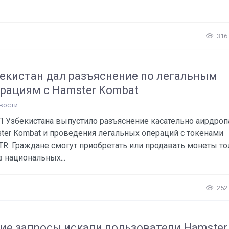
316
екистан дал разъяснение по легальным
рациям с Hamster Kombat
вости
 Узбекистана выпустило разъяснение касательно аирдроп
ter Kombat и проведения легальных операций с токенами
R. Граждане смогут приобретать или продавать монеты то
з национальных...
252
ие запросы искали пользователи Hamster