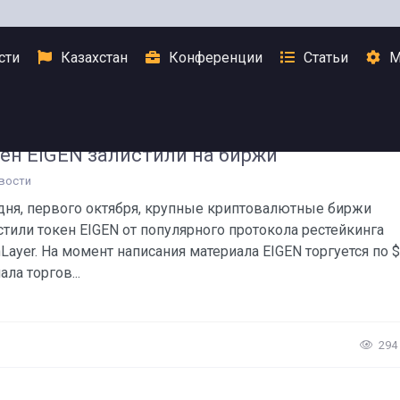
сти
Казахстан
Конференции
Статьи
М
ен EIGEN залистили на биржи
вости
дня, первого октября, крупные криптовалютные биржи
стили токен EIGEN от популярного протокола рестейкинга
nLayer. На момент написания материала EIGEN торгуется по $
ала торгов...
294