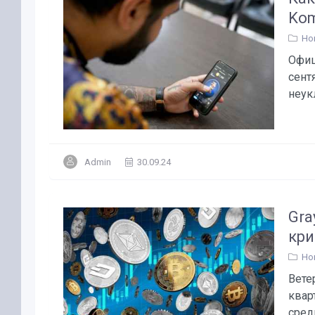
Ko
Но
Офиц
сент
неукл
Admin
30.09.24
Gra
кр
Но
Вете
квар
сред