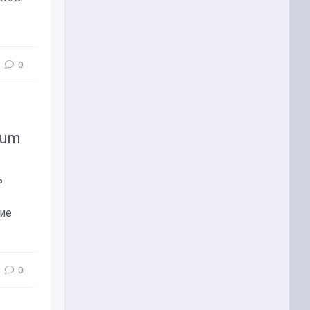
0
eum
ь
ние
0