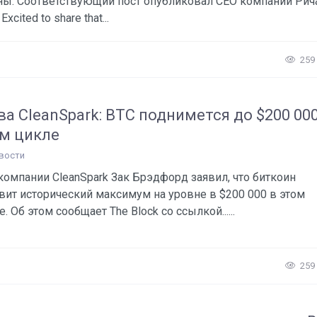
ны. Соответствующий пост опубликовал CEO компании Рич
 Excited to share that...
259
ва CleanSpark: BTC поднимется до $200 000
м цикле
вости
компании CleanSpark Зак Брэдфорд заявил, что биткоин
вит исторический максимум на уровне в $200 000 в этом
. Об этом сообщает The Block со ссылкой......
259