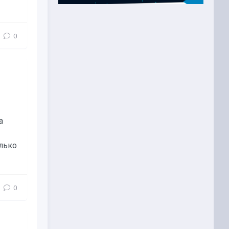
0
а
лько
0