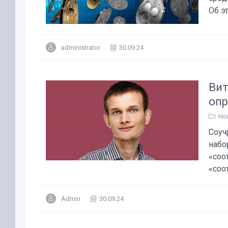
Об эт
administrator
30.09.24
Вит
опр
Но
Соуч
набо
«соо
«соот
Admin
30.09.24