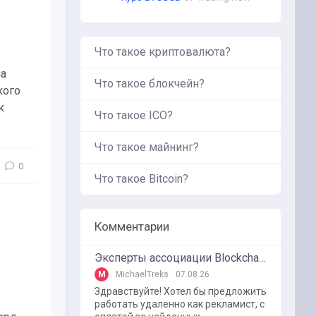
Что такое криптовалюта?
на
Что такое блокчейн?
кого
к
Что такое ICO?
Что такое майнинг?
0
Что такое Bitcoin?
Комментарии
Эксперты ассоциации BlockchainKZ были приглашенный в г. Туркестан на межрегиональный форум "Финансовая безопастность в эпоху цифровизации и ИИ"
M
MichaelTreks
07.08.26
Здравствуйте! Хотел бы предложить
работать удаленно как рекламист, с