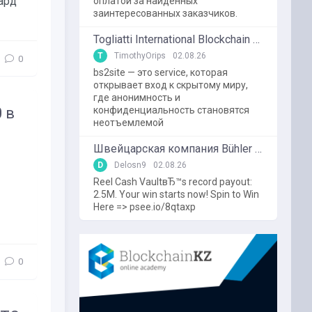
ард
оплатой за найденных
заинтересованных заказчиков.
Togliatti International Blockchain Forum
T
TimothyOrips
02.08.26
0
bs2site — это service, которая
открывает вход к скрытому миру,
где анонимность и
 в
конфиденциальность становятся
неотъемлемой
Швейцарская компания Bühler использует блокчейн в пищевой промышленности
D
Delosn9
02.08.26
Reel Cash VaultвЂ™s record payout:
2.5M. Your win starts now! Spin to Win
Here => psee.io/8qtaxp
0