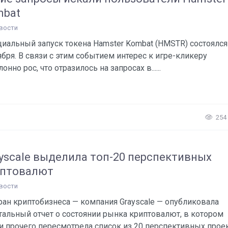
mbat
вости
иальный запуск токена Hamster Kombat (HMSTR) состоялся
ября. В связи с этим событием интерес к игре-кликеру
онно рос, что отразилось на запросах в......
254
yscale выделила топ-20 перспективных
иптовалют
вости
ран криптобизнеса — компания Grayscale — опубликовала
тальный отчет о состоянии рынка криптовалют, в котором
и прочего пересмотрела список из 20 перспективных прое