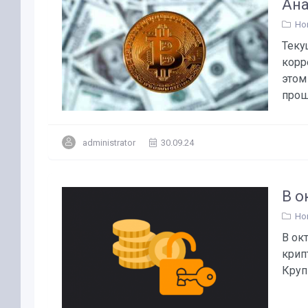
Ана
Но
Теку
корр
этом
прош
administrator
30.09.24
В о
Но
В ок
крип
Круп