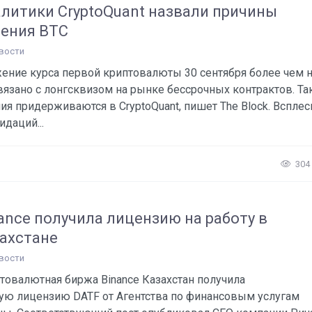
литики CryptoQuant назвали причины
ения BTC
вости
ение курса первой криптовалюты 30 сентября более чем 
вязано с лонгсквизом на рынке бессрочных контрактов. Та
ия придерживаются в CryptoQuant, пишет The Block. Всплес
идаций...
304
ance получила лицензию на работу в
ахстане
вости
товалютная биржа Binance Казахстан получила
ую лицензию DATF от Агентства по финансовым услугам