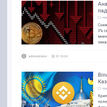
Ана
пад
Но
Сниж
3% с
мнен
ликв
administrator
01.10.24
Bin
Каз
Но
Крип
полн