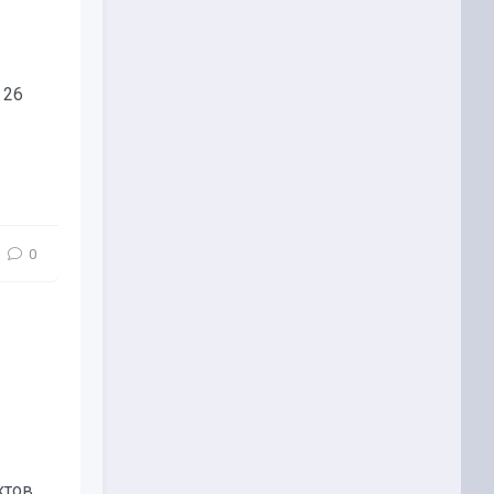
 26
0
ктов.