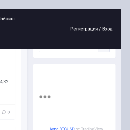
айнинг
Регистрация /
Вход
4,32.
0
Курс BTCUSD
от TradingView