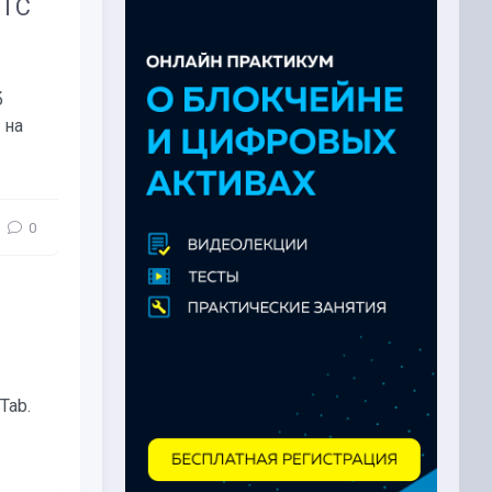
BTC
б
 на
0
Tab.