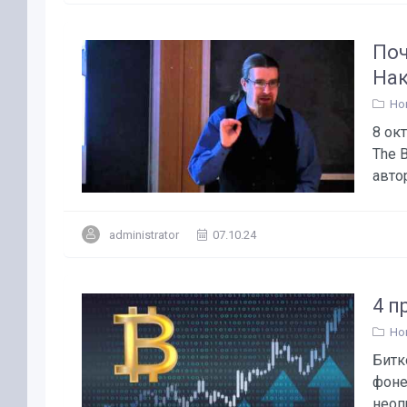
Поч
На
Но
8 ок
The 
авто
administrator
07.10.24
4 п
Но
Битк
фоне
неоп