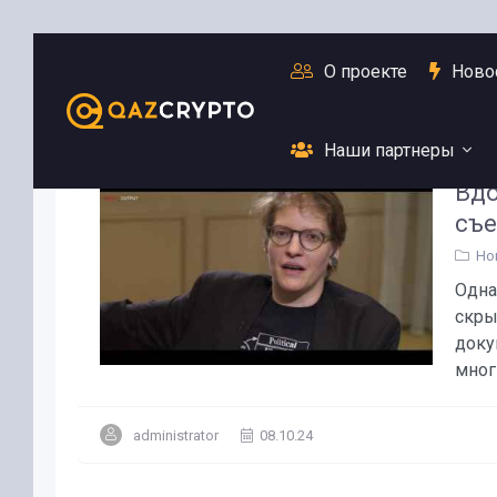
О проекте
Ново
Наши партнеры
Вдо
съе
Но
Одна
скры
доку
многи
administrator
08.10.24