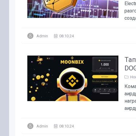
Elect
разг
созд
Admin
08.10.24
Тап
DOG
Но
Кома
аирд
нагр
аирдр
Admin
08.10.24