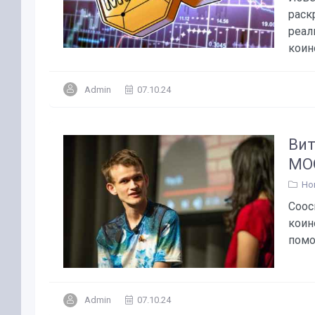
раск
реал
коино
Admin
07.10.24
Вит
MO
Но
Соос
коин
помо
Admin
07.10.24