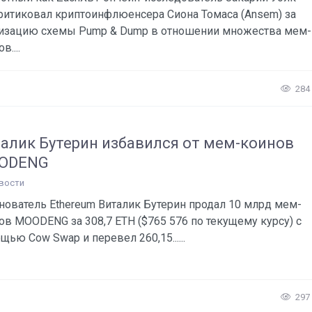
ритиковал криптоинфлюенсера Сиона Томаса (Ansem) за
изацию схемы Pump & Dump в отношении множества мем-
в....
284
алик Бутерин избавился от мем-коинов
ODENG
вости
нователь Ethereum Виталик Бутерин продал 10 млрд мем-
ов MOODENG за 308,7 ETH ($765 576 по текущему курсу) с
щью Cow Swap и перевел 260,15......
297