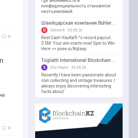
где анонимность и
конфиденциальность становятся
неотъемлемой
Швейцарская компания Bühler использует блокчейн в пищевой промышленности
D
Delosn9
02.08.26
0
Reel Cash VaultвЂ™s record payout:
2.5M. Your win starts now! Spin to Win
Here => psee.io/8qtaxp
п
Togliatti International Blockchain Forum
E
Eric Paync
02.08.26
Recently I have been passionate about
coin collecting and vintage treasures. I
always enjoy discovering interesting
facts about
на
0