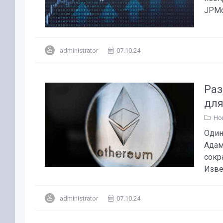
JPMo
administrator
07.10.24
Раз
для
Но
Один
Адам
сокр
Изве
administrator
07.10.24