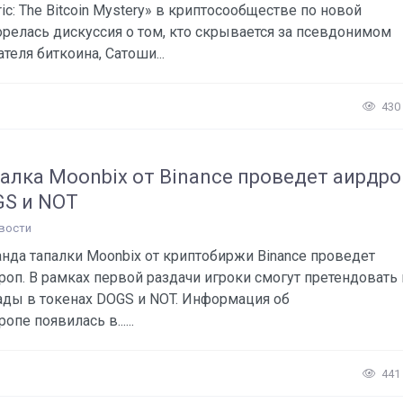
ric: The Bitcoin Mystery» в криптосообществе по новой
орелась дискуссия о том, кто скрывается за псевдонимом
ателя биткоина, Сатоши...
430
алка Moonbix от Binance проведет аирдро
S и NOT
вости
нда тапалки Moonbix от криптобиржи Binance проведет
роп. В рамках первой раздачи игроки смогут претендовать 
ады в токенах DOGS и NOT. Информация об
опе появилась в......
441