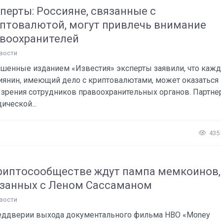
перты: Россияне, связанные с
птовалютой, могут привлечь внимание
воохранителей
вости
шенные изданием «Известия» эксперты заявили, что каж
иянин, имеющий дело с криптовалютами, может оказаться
 зрения сотрудников правоохранительных органов. Партне
ической...
435
риптосообществе ждут пампа мемкоинов,
занных с Леном Сассаманом
вости
еддверии выхода документального фильма HBO «Money