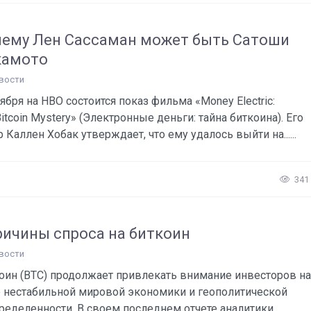
ему Лен Сассаман может быть Сатоши
камото
вости
тября на HBO состоится показ фильма «Money Electric:
Bitcoin Mystery» (Электронные деньги: тайна биткоина). Его
р Каллен Хобак утверждает, что ему удалось выйти на......
341
ричины спроса на биткоин
вости
оин (BTC) продолжает привлекать внимание инвесторов на
 нестабильной мировой экономики и геополитической
ределенности. В своем последнем отчете аналитики