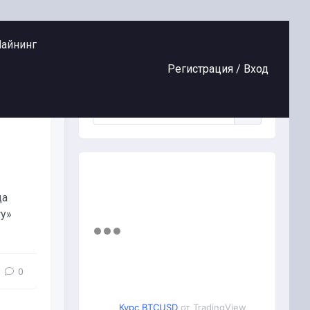
айнинг
Регистрация /
Вход
да
ry»
0
Курс BTCUSD
от TradingView