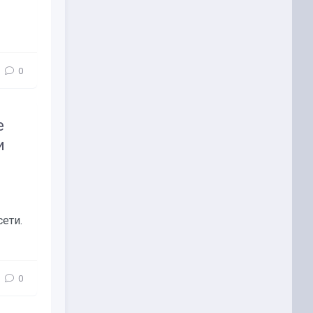
0
е
и
ети.
0