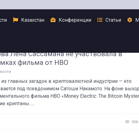
сти
Казахстан
Конференции
Статьи
М
ва Лена Сассамана не участвовала в
мках фильма от HBO
вости
 из главных загадок в криптовалютной индустрии — кто
вается под псевдонимом Сатоши Накамото. На фоне выхо
ментального фильма HBO «Money Electric: The Bitcoin Myste
е криптаны......
506