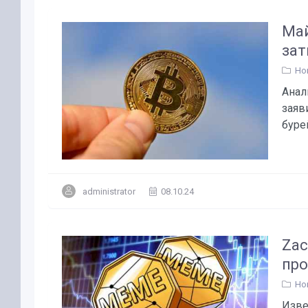
Май
зат
Но
Анал
заяв
бурей
administrator
08.10.24
Zac
про
Но
Изве