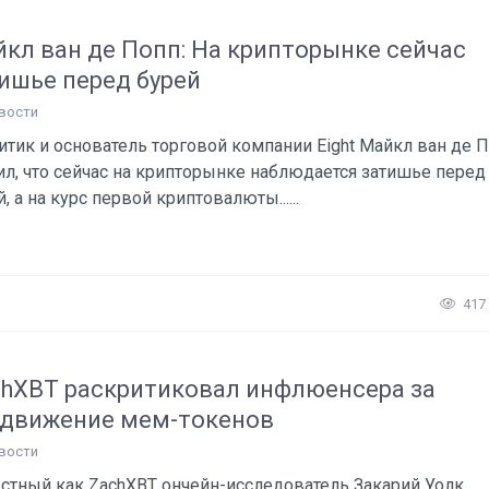
кл ван де Попп: На крипторынке сейчас
ишье перед бурей
вости
итик и основатель торговой компании Eight Майкл ван де 
ил, что сейчас на крипторынке наблюдается затишье перед
, а на курс первой криптовалюты......
417
hXBT раскритиковал инфлюенсера за
движение мем-токенов
вости
стный как ZachXBT ончейн-исследователь Закарий Уолк