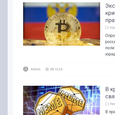
Экс
кри
пра
Но
Опро
росс
поле
юрид
Admin
08.10.24
В к
свя
Но
В пр