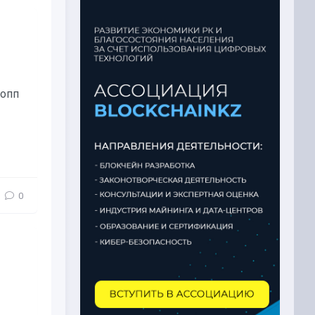
Попп
0