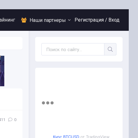
айнинг
Регистрация /
Вход
Наши партнеры
411
0
Курс BTCUSD
от TradingView