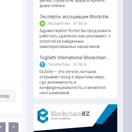
диски, глушители, фары в идеале,
даже плёнка
Эксперты ассоциации BlockchainKZ были приглашенный в г. Туркестан на межрегиональный форум "Финансовая безопастность в эпоху цифровизации и ИИ"
M
MichaelTreks
07.08.26
Здравствуйте! Хотел бы предложить
работать удаленно как рекламист, с
оплатой за найденных
заинтересованных заказчиков.
Togliatti International Blockchain Forum
T
TimothyOrips
02.08.26
bs2site — это service, которая
открывает вход к скрытому миру,
где анонимность и
конфиденциальность становятся
неотъемлемой
азад