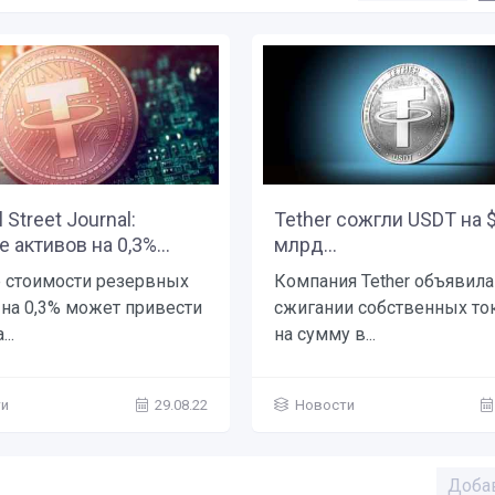
 Street Journal:
Tether сожгли USDT на 
 активов на 0,3%...
млрд...
 стоимости резервных
Компания Tether объявила
 на 0,3% может привести
сжигании собственных то
..
на сумму в...
ти
29.08.22
Новости
Доба