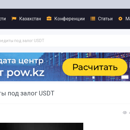
сти
Казахстан
Конференции
Статьи
М
кредиты под залог USDT
ты под залог USDT