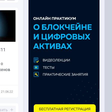
$11
Bloomberg: Tether дает
кредиты на миллиарды...
 о
Эмитент стейблкоина Tether
кенов
предоставил заем на $1 млрд
сервису...
21.06.22
Новости
07.10.21
вить