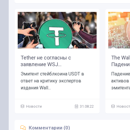
Tether не согласны с
The Wall
заявление WSJ...
Падение
Эмитент стейблкоина USDT в
Падение
ответ на критику экспертов
активов
издания Wall...
эмитента.
Новости
31.08.22
Новос
Комментарии (0)