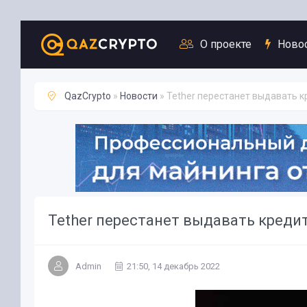
Новости
О проекте
Ново
QazCrypto
»
Новости
» Tether перестанет выдавать 
Tether перестанет выдавать креди
Admin
21:50, 14 декабрь 2022