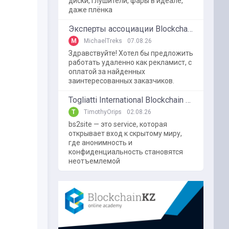
диски, глушители, фары в идеале,
даже плёнка
Эксперты ассоциации BlockchainKZ были приглашенный в г. Туркестан на межрегиональный форум "Финансовая безопастность в эпоху цифровизации и ИИ"
M
MichaelTreks
07.08.26
Здравствуйте! Хотел бы предложить
работать удаленно как рекламист, с
оплатой за найденных
заинтересованных заказчиков.
Togliatti International Blockchain Forum
T
TimothyOrips
02.08.26
bs2site — это service, которая
открывает вход к скрытому миру,
где анонимность и
конфиденциальность становятся
неотъемлемой