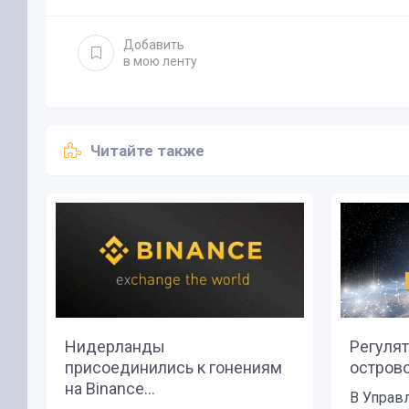
Добавить
в мою ленту
Читайте также
Нидерланды
Регуля
присоединились к гонениям
острово
на Binance...
В Управ