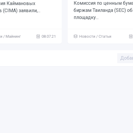
Комиссия по ценным бума
ия Каймановых
биржам Таиланда (SEC) о
 (CIMA) заявили,...
площадку...
и / Майнинг
08.07.21
Новости / Статьи
Доба