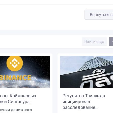
Вернуться н
Найти еще
торы Каймановых
Регулятор Таиланда
в и Сингапура...
инициировал
расследование...
лении денежного