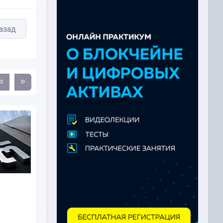
азад
MAS Сингапура временно
освободило
криптовалютные...