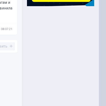
гам и
Денежно-кредитное управление
бвинила
Сингапура (MAS) временно
разрешило...
08.07.21
Новости
31.03.20
вить