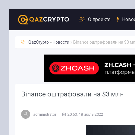
Новости
О проекте
Ново
QazCrypto
»
Новости
» Binance оштрафовали на $3 м
Binance оштрафовали на $3 млн
administrator
20:50, 18 июль 2022