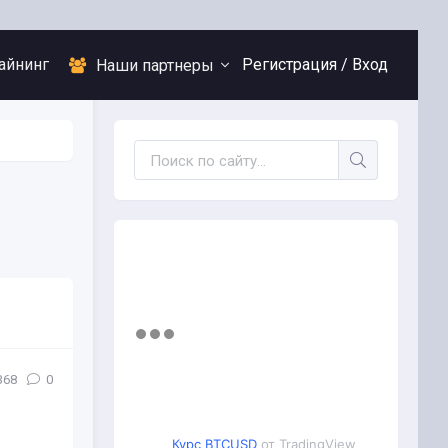
айнинг
Регистрация /
Вход
Наши партнеры
368
0
Курс BTCUSD
от TradingView