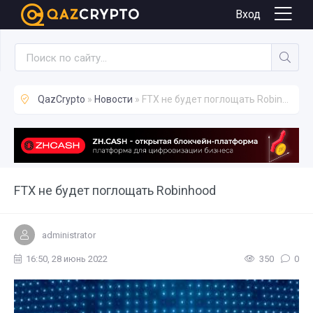
Новости
Вход
QazCrypto
»
Новости
» FTX не будет поглощать Robinhood
FTX не будет поглощать Robinhood
administrator
16:50, 28 июнь 2022
350
0