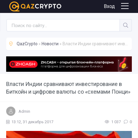
Новости
Вход
QazCrypto
»
Новости
» Власти Индии сравнивают инвестирование в Биткойн и цифрове валюты со «схемами Понци»
Власти Индии сравнивают инвестирование в
Биткойн и цифрове валюты со «схемами Понци»
Admin
13:12, 31 декабрь 2017
1 037
0