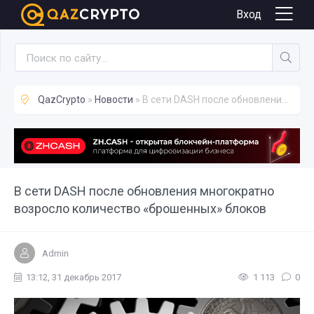
Новости
Вход
QazCrypto
»
Новости
» В сети DASH после обновления многократно возросло количество «брошенных» блоков
В сети DASH после обновления многократно
возросло количество «брошенных» блоков
Admin
13:12, 31 декабрь 2017
1 113
0