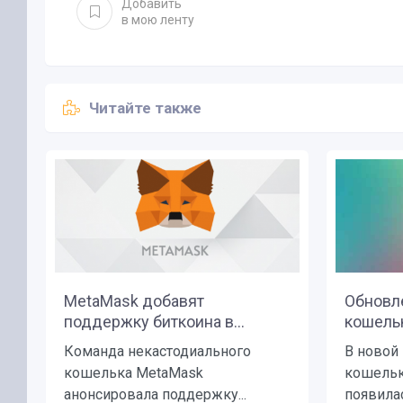
Добавить
в мою ленту
Читайте также
MetaMask добавят
Обновл
поддержку биткоина в...
кошельк
Команда некастодиального
В новой
кошелька MetaMask
кошелька
анонсировала поддержку...
появилас