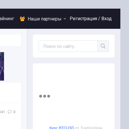
айнинг
Регистрация /
Вход
Наши партнеры
341
0
Курс BTCUSD
от TradingView