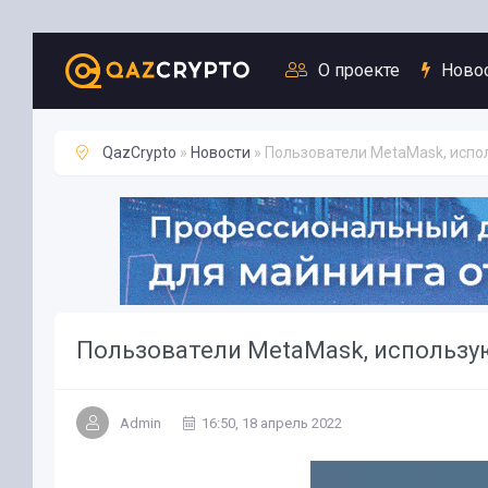
Новости
О проекте
Ново
QazCrypto
»
Новости
» Пользователи MetaMask, испол
Пользователи MetaMask, использующ
Admin
16:50, 18 апрель 2022