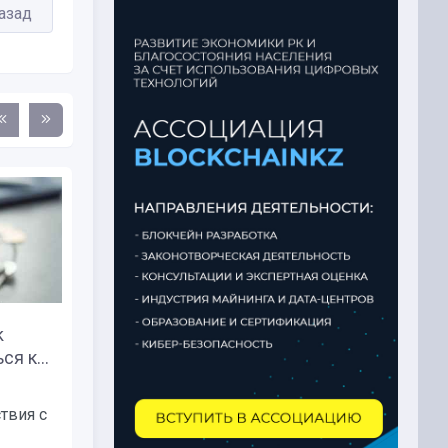
азад
k
На iPhone и iPad обнаружили
я к...
угрожающую держателям...
Разработчик Coinbase Пит Ким
твия с
призвал владельцев цифровых
активов...