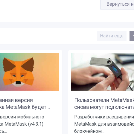
Вернуться н
Найти еще
енная версия
Пользователи MetaMas
а MetaMask будет...
снова могут подключатьс
 версии мобильного
Разработчики расширения
 MetaMask (v4.3.1)
MetaMask для взаимодейс
ь...
блокчейном...