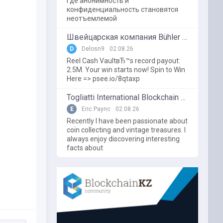
где анонимность и
конфиденциальность становятся
неотъемлемой
Швейцарская компания Bühler использует блокчейн в пищевой промышленности
D
Delosn9
02.08.26
Reel Cash VaultвЂ™s record payout:
2.5M. Your win starts now! Spin to Win
Here => psee.io/8qtaxp
Togliatti International Blockchain Forum
E
Eric Paync
02.08.26
Recently I have been passionate about
coin collecting and vintage treasures. I
always enjoy discovering interesting
facts about