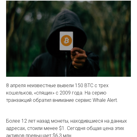
8 апреля неизвестные вывели 150 BTC с трех
кошельков, «спящих» с 2009 года. На серию
транзакций обратил внимание сервис Whale Alert.
Более 12 лет назад монеты, находившиеся на данных
адресах, стоили менее $1. Сегодня общая цена этих
активов превышает $6,3 млн.