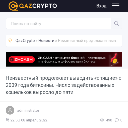
Новости
Вход
QazCrypto
»
Новости
» Неизвестный продолжает выводить «спящие» с 2009 года биткоины. Число задействованных кошельков выросло до пяти
Неизвестный продолжает выводить «спящие» с
2009 года биткоины. Число задействованных
кошельков выросло до пяти
administrator
22:50, 08 апрель 2022
490
0