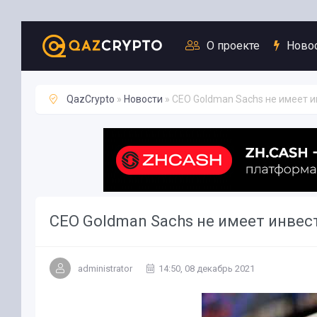
Новости
О проекте
Ново
QazCrypto
»
Новости
» CEO Goldman Sachs не имеет и
CEO Goldman Sachs не имеет инвес
administrator
14:50, 08 декабрь 2021