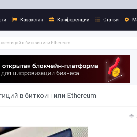
сти
Казахстан
Конференции
Статьи
М
нвестиций в биткоин или Ethereum
тиций в биткоин или Ethereum