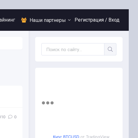
айнинг
Регистрация /
Вход
Наши партнеры
310
0
Курс BTCUSD
от TradingView