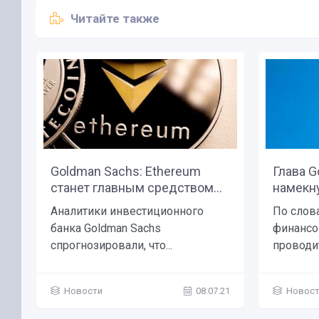
Читайте также
Goldman Sachs: Ethereum
Глава G
станет главным средством...
намекну
Аналитики инвестиционного
По слов
банка Goldman Sachs
финансо
спрогнозировали, что...
проводит
Новости
08.07.21
Новос