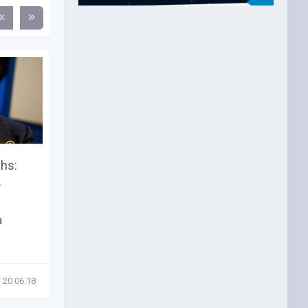
hs:
Команда Bitcoin Gold может
.
провести аналогичный...
Традиционный поставщик
а
новостей из Китая cnLedger
сообщил, что...
20.06.18
Новости
03.12.17