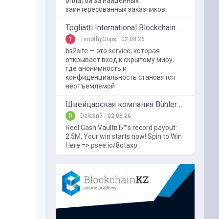
оплатой за найденных
заинтересованных заказчиков.
Togliatti International Blockchain Forum
T
TimothyOrips
02.08.26
bs2site — это service, которая
открывает вход к скрытому миру,
где анонимность и
конфиденциальность становятся
неотъемлемой
Швейцарская компания Bühler использует блокчейн в пищевой промышленности
D
Delosn9
02.08.26
Reel Cash VaultвЂ™s record payout:
2.5M. Your win starts now! Spin to Win
Here => psee.io/8qtaxp