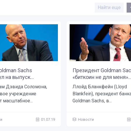
Найти еще
oldman Sachs
Президент Goldman Sac
л на выпуск...
«биткоин не для меня»..
ам Дэвида Соломона,
Ллойд Бланкфейн (Lloyd
вое учреждение
Blankfein), президент банк
 масштабное...
Goldman Sachs, в...
ти
01.07.19
Новости