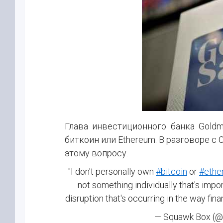
Глава инвестиционного банка Gold
биткоин или Ethereum. В разговоре с 
этому вопросу.
"I don't personally own
#bitcoin
or
#ethe
not something individually that's import
disruption that's occurring in the way fina
— Squawk Box (