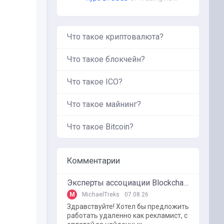
Что такое криптовалюта?
Что такое блокчейн?
Что такое ICO?
Что такое майнинг?
Что такое Bitcoin?
Комментарии
Эксперты ассоциации BlockchainKZ были приглашенный в г. Туркестан на межрегиональный форум "Финансовая безопастность в эпоху цифровизации и ИИ"
M
MichaelTreks
07.08.26
Здравствуйте! Хотел бы предложить
работать удаленно как рекламист, с