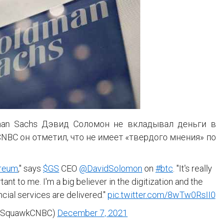
man Sachs Дэвид Соломон не вкладывал деньги в
CNBC он отметил, что не имеет «твердого мнения» по
reum
," says
$GS
CEO
@DavidSolomon
on
#btc
. "It's really
ant to me. I'm a big believer in the digitization and the
ncial services are delivered."
pic.twitter.com/8wTw0RsII0
@SquawkCNBC)
December 7, 2021