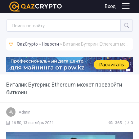
Новости
Вход
QazCrypto
»
Новости
» Виталик Бутерин: Ethereum может превзойти биткоин
Виталик Бутерин: Ethereum может превзойти
биткоин
Admin
16:50, 13 октябрь 2021
365
0