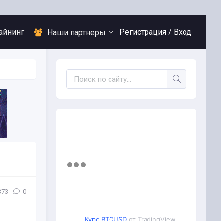
айнинг
Регистрация /
Вход
Наши партнеры
373
0
Курс BTCUSD
от TradingView