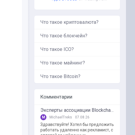
Что такое криптовалюта?
Что такое блокчейн?
Что такое ICO?
Что такое майнинг?
Что такое Bitcoin?
Комментарии
Эксперты ассоциации BlockchainKZ были приглашенный в г. Туркестан на межрегиональный форум "Финансовая безопастность в эпоху цифровизации и ИИ"
M
MichaelTreks
07.08.26
Здравствуйте! Хотел бы предложить
работать удаленно как рекламист, с