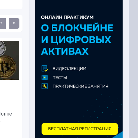
Трейдер назвал три токена с
хорошим потенциалом...
Криптоаналитик и трейдер Скотт
Поппе
Мелкер назвал три токена,
e
которые, по...