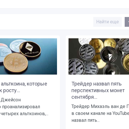
Найти еще
альткоина, которые
Трейдер назвал пять
 росту...
перспективных монет
сентября...
 Джейсон
Трейдер Михаэль ван де 
 проанализировал
в своем канале на YouTub
четырех альткоинов,...
назвал пять...