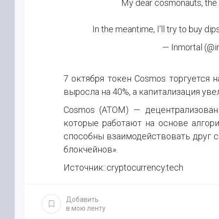
My dear cosmonauts, the 
In the meantime, I'll try to buy d
— Inmortal (@i
7 октября токен Cosmos торгуется н
выросла на 40%, а капитализация увел
Cosmos (ATOM) — децентрализован
которые работают на основе алгоритм
способны взаимодействовать друг с
блокчейнов».
Источник: cryptocurrency.tech
Добавить
в мою ленту