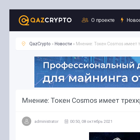
Новости
О проекте
Ново
QazCrypto
»
Новости
» Мнение: Токен Cosmos имеет 
Мнение: Токен Cosmos имеет трех
administrator
00:50, 08 октябрь 2021