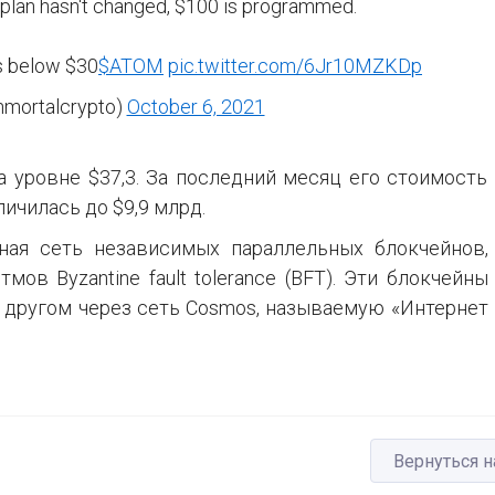
plan hasn't changed, $100 is programmed.
ips below $30
$ATOM
pic.twitter.com/6Jr10MZKDp
nmortalcrypto)
October 6, 2021
а уровне $37,3. За последний месяц его стоимость
ичилась до $9,9 млрд.
ная сеть независимых параллельных блокчейнов,
ов Byzantine fault tolerance (BFT). Эти блокчейны
 другом через сеть Cosmos, называемую «Интернет
Вернуться н