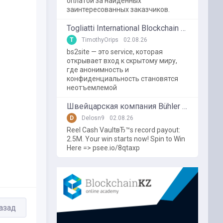
оплатой за найденных
заинтересованных заказчиков.
Togliatti International Blockchain Forum
T
TimothyOrips
02.08.26
bs2site — это service, которая
открывает вход к скрытому миру,
где анонимность и
конфиденциальность становятся
неотъемлемой
Швейцарская компания Bühler использует блокчейн в пищевой промышленности
D
Delosn9
02.08.26
Reel Cash VaultвЂ™s record payout:
2.5M. Your win starts now! Spin to Win
Here => psee.io/8qtaxp
азад