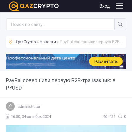
Новости
Вход
QazCrypto
»
Новости
» PayPal совершили первую B2B-транзакцию в PYUSD
PayPal совершили первую B2B-транзакцию в
PYUSD
administrator
16:50, 04 октябрь 2024
421
0