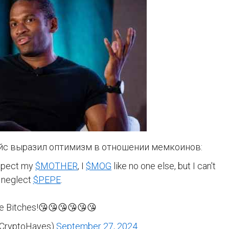
ейс выразил оптимизм в отношении мемкоинов:
espect my
$MOTHER
, I
$MOG
like no one else, but I can't
neglect
$PEPE
.
e Bitches!😘😘😘😘😘😘
@CryptoHayes)
September 27, 2024