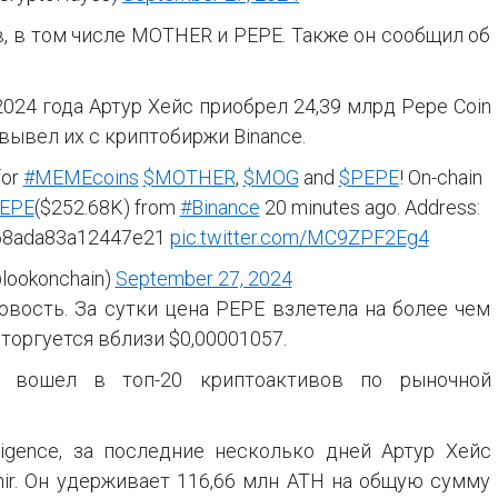
, в том числе MOTHER и PEPE. Также он сообщил об
2024 года Артур Хейс приобрел 24,39 млрд Pepe Coin
 вывел их с криптобиржи Binance.
 for
#MEMEcoins
$MOTHER
,
$MOG
and
$PEPE
! On-chain
EPE
($252.68K) from
#Binance
20 minutes ago. Address:
68ada83a12447e21
pic.twitter.com/MC9ZPF2Eg4
lookonchain)
September 27, 2024
овость. За сутки цена PEPE взлетела на более чем
торгуется вблизи $0,00001057.
 вошел в топ-20 криптоактивов по рыночной
igence, за последние несколько дней Артур Хейс
hir. Он удерживает 116,66 млн ATH на общую сумму