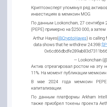
Криптоэксперт упомянул ряд активов
инвестициях в мемкоин MOG.
По данным Lookonchain, 27 сентября 
(PEPE) примерно на $250 000, а затем
Arthur Hayes(
@CryptoHayes
) is calling
data shows that he withdrew 24.39B
$P
0x6cd66dbdfe289ab83d7311b6
— Lookonchain (@
Актив отреагировал ростом на эту н
11%. На момент публикации мемкоин 
В мае 2024 года мемкоин PEPE
капитализации.
По данным платформы Arkham Intell
также приобрел токены проекта Aet