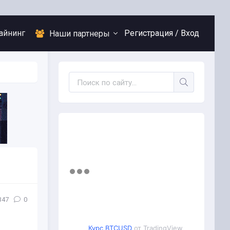
айнинг
Регистрация /
Вход
Наши партнеры
347
0
Курс BTCUSD
от TradingView