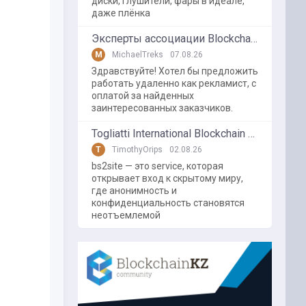
диски, глушители, фары в идеале,
даже плёнка
Эксперты ассоциации BlockchainKZ были приглашенный в г. Туркестан на межрегиональный форум "Финансовая безопастность в эпоху цифровизации и ИИ"
M
MichaelTreks
07.08.26
Здравствуйте! Хотел бы предложить
работать удаленно как рекламист, с
оплатой за найденных
заинтересованных заказчиков.
Togliatti International Blockchain Forum
T
TimothyOrips
02.08.26
bs2site — это service, которая
открывает вход к скрытому миру,
где анонимность и
конфиденциальность становятся
неотъемлемой