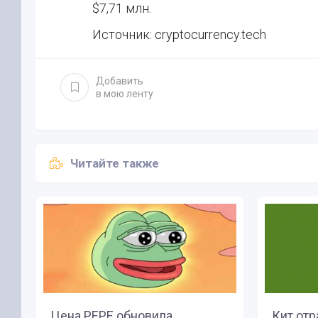
$7,71 млн.
Источник: cryptocurrency.tech
Добавить
в мою ленту
Читайте также
Цена PEPE обновила
Кит отр