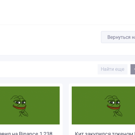
Вернуться н
Найти еще
авил на Binance 1,238
Кит закупился токеном