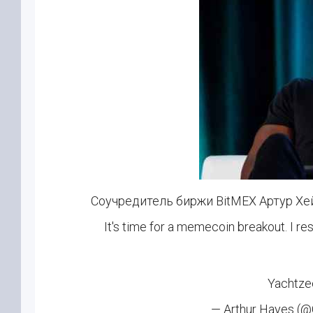
Соучредитель биржи BitMEX Артур Х
It's time for a memecoin breakout. I r
Yachtze
— Arthur Hayes (