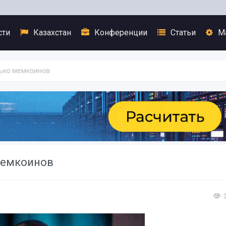
сти
Казахстан
Конференции
Статьи
М
лько мемкоинов
мемкоинов