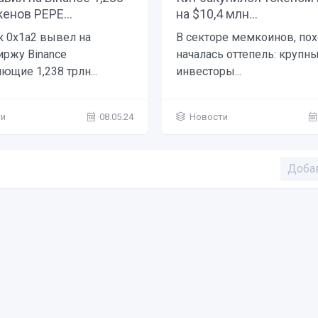
кенов PEPE...
на $10,4 млн...
 0x1a2 вывел на
В секторе мемкоинов, пох
иржу Binance
началась оттепель: крупн
ющие 1,238 трлн...
инвесторы...
ти
08.05.24
Новости
Доба