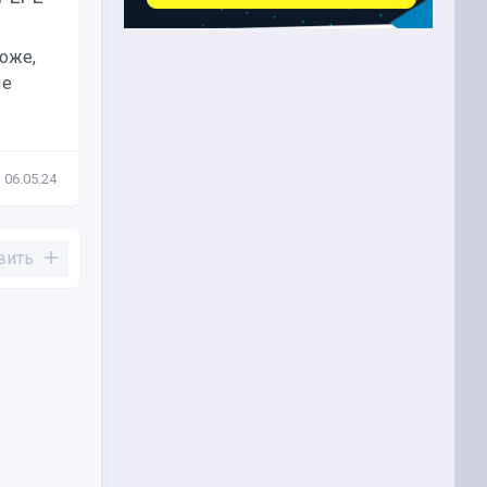
$2,39 млн на токене...
оже,
Крупнейший в мире
ые
инвестиционный фонд BlackRock
торговал мем токеном...
06.05.24
Новости
19.05.23
вить