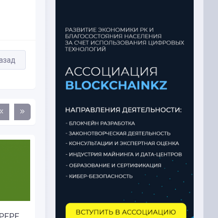
азад
 PEPE
BlackRock заработали около