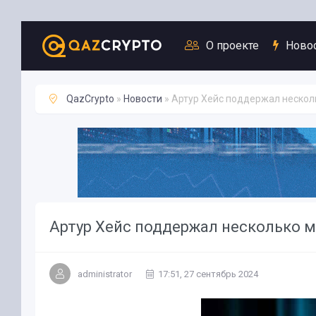
Новости
О проекте
Ново
QazCrypto
»
Новости
» Артур Хейс поддержал неско
Артур Хейс поддержал несколько 
administrator
17:51, 27 сентябрь 2024