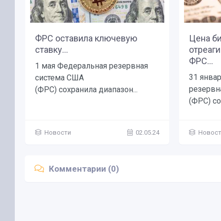
ФРС оставила ключевую
Цена би
ставку...
отреаги
ФРС...
1 мая Федеральная резервная
31 янва
система США
резервн
(ФРС) сохранила диапазон...
(ФРС) со
Новости
02.05.24
Новос
Комментарии (0)