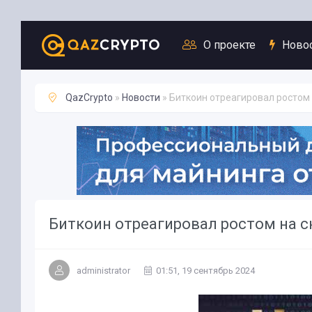
Новости
О проекте
Ново
QazCrypto
»
Новости
» Биткоин отреагировал ростом
Биткоин отреагировал ростом на 
administrator
01:51, 19 сентябрь 2024