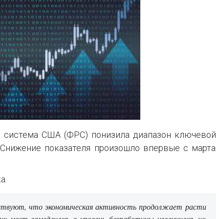
я система США (ФРС) понизила диапазон ключевой
 Снижение показателя произошло впервые с марта
а.
ьствуют, что экономическая активность продолжает расти
х мест замедлился, а уровень безработицы увеличился, но