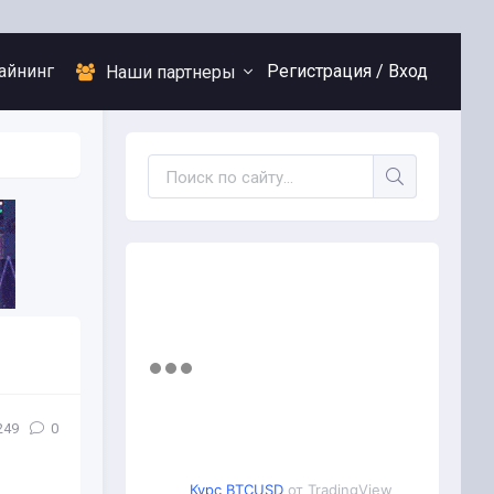
айнинг
Регистрация /
Вход
Наши партнеры
249
0
Курс BTCUSD
от TradingView