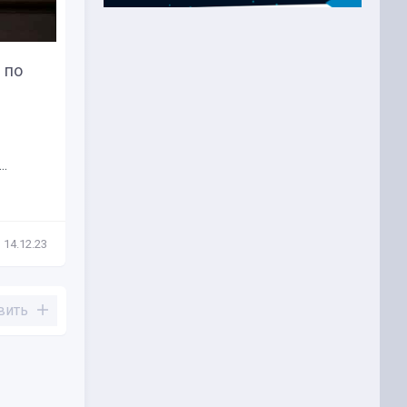
 по
ФРС оставила ключевую
ставку без изменений...
1 ноября Федеральная
резервная система США
.
(ФРС) сохранила диапазон...
14.12.23
Новости
02.11.23
вить