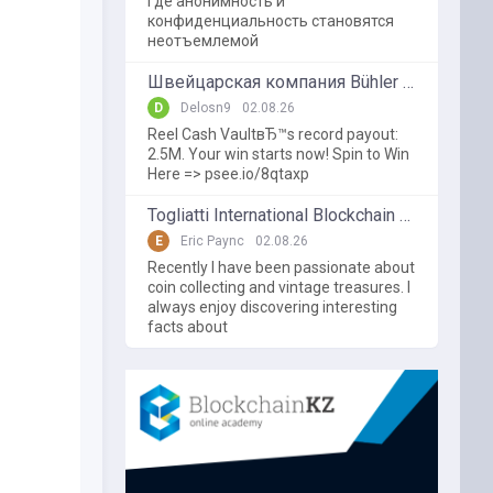
где анонимность и
конфиденциальность становятся
неотъемлемой
Швейцарская компания Bühler использует блокчейн в пищевой промышленности
D
Delosn9
02.08.26
Reel Cash VaultвЂ™s record payout:
2.5M. Your win starts now! Spin to Win
Here => psee.io/8qtaxp
Togliatti International Blockchain Forum
E
Eric Paync
02.08.26
Recently I have been passionate about
coin collecting and vintage treasures. I
always enjoy discovering interesting
facts about