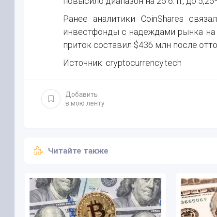
повысило диапазон на 25 б. п., до 5,2
Ранее аналитики CoinShares связ
инвестфонды с надеждами рынка на с
приток составил $436 млн после отто
Источник: cryptocurrency.tech
Добавить
в мою ленту
Читайте также