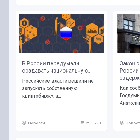
В России передумали
Закон о
создавать национальную...
России
задержи
Российские власти решили не
Как соо
запускать собственную
Госдумы
криптобиржу, а...
Анатолий.
Новости
29.05.23
Новос