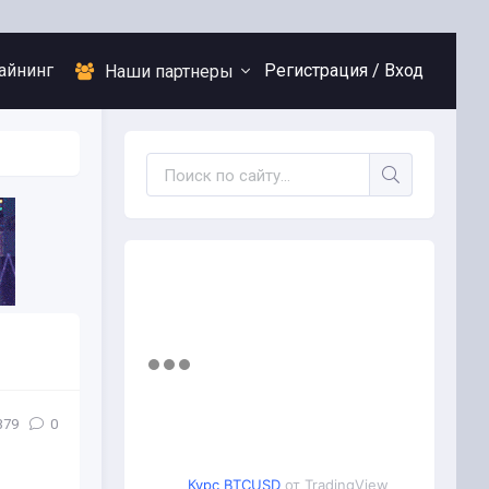
айнинг
Регистрация /
Вход
Наши партнеры
379
0
Курс BTCUSD
от TradingView