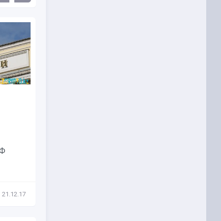
В России задумались о
введении лимита в размере...
В России задумались о
введении лимита в размере 100
РФ
тысяч рублей на...
21.12.17
Новости
23.11.17