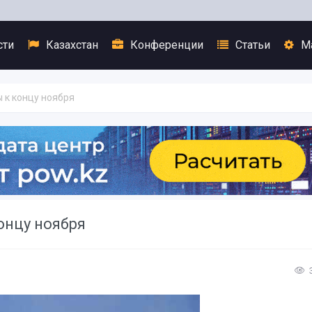
сти
Казахстан
Конференции
Статьи
М
 к концу ноября
онцу ноября