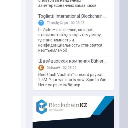
оплатой за найденных
заинтересованных заказчиков.
Togliatti International Blockchain Forum
T
TimothyOrips
02.08.26
bs2site — это service, которая
открывает вход к скрытому миру,
где анонимность и
конфиденциальность становятся
неотъемлемой
Швейцарская компания Bühler использует блокчейн в пищевой промышленности
D
Delosn9
02.08.26
Reel Cash VaultвЂ™s record payout:
2.5M. Your win starts now! Spin to Win
Here => psee.io/8qtaxp