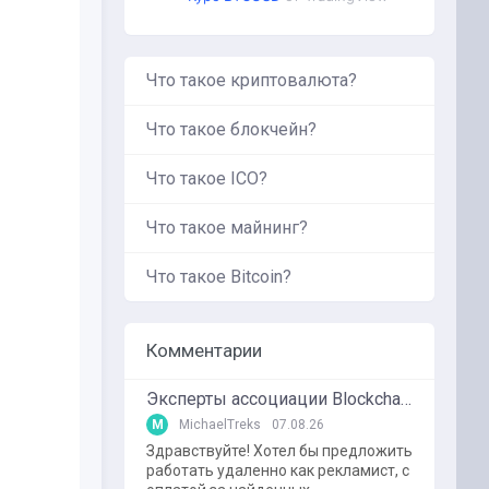
Что такое криптовалюта?
Что такое блокчейн?
Что такое ICO?
Что такое майнинг?
Что такое Bitcoin?
Комментарии
Эксперты ассоциации BlockchainKZ были приглашенный в г. Туркестан на межрегиональный форум "Финансовая безопастность в эпоху цифровизации и ИИ"
M
MichaelTreks
07.08.26
Здравствуйте! Хотел бы предложить
работать удаленно как рекламист, с