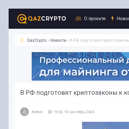
Новости
О проекте
Ново
QazCrypto
»
Новости
» В РФ подготовят криптозаконы
В РФ подготовят криптозаконы к к
Admin
19:50, 13 сентябрь 2024