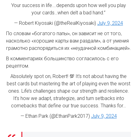
Your success in life….depends upon how well you play
your cards…when delt a bad hand.”
— Robert Kiyosaki (@theRealKiyosaki)
July 9, 2024
По словам «богатого папы», он зависит не от того,
насколько «хорошие карты вам раздали», а от умения
грамотно распорядиться их «неудачной комбинацией».
В комментариях большинство согласилось с его
рецептом.
Absolutely spot on, Robert! 💯 It's not about having the
best cards but mastering the art of playing even the worst
ones. Life’s challenges shape our strength and resilience.
It’s how we adapt, strategize, and turn setbacks into
comebacks that define our true success. Thanks for…
— Ethan Park (@EthanPark2017)
July 9, 2024