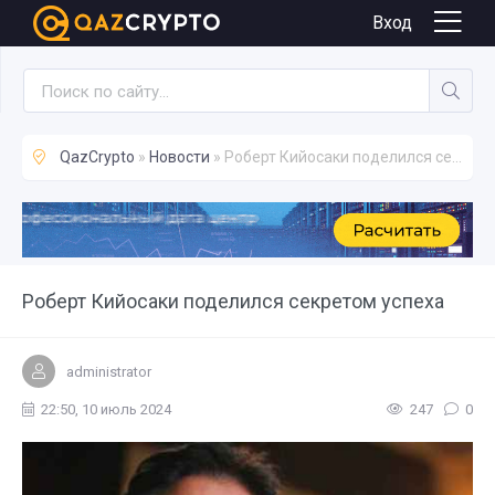
Новости
Вход
QazCrypto
»
Новости
» Роберт Кийосаки поделился секретом успеха
Роберт Кийосаки поделился секретом успеха
administrator
22:50, 10 июль 2024
247
0