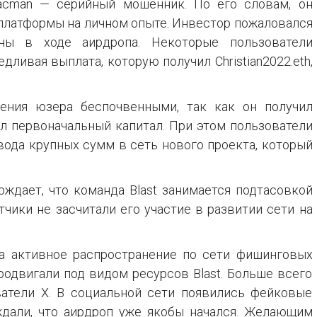
acman — серийный мошенник. По его словам, он
платформы на личном опыте. Инвестор пожаловался
ны в ходе аирдропа. Некоторые пользователи
дливая выплата, которую получил Christian2022.eth,
нения юзера беспочвенными, так как он получил
л первоначальный капитал. При этом пользователи
вода крупных сумм в сеть нового проекта, который
рждает, что команда Blast занимается подтасовкой
тчики не засчитали его участие в развитии сети на
а активное распространение по сети фишинговых
одвигали под видом ресурсов Blast. Больше всего
атели X. В социальной сети появились фейковые
ждали, что аирдроп уже якобы начался. Желающим