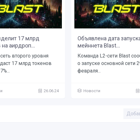
ыделит 17 млрд
Объявлена дата запуск
 на аирдроп...
мейннета Blast...
 сеть второго уровня
Команда L2-сети Blast со
здаст 17 млрд токенов
о запуске основной сети 2
7%...
февраля...
ти
26.06.24
Новости
Доба