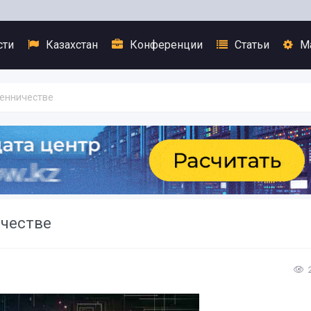
сти
Казахстан
Конференции
Статьи
М
шенничестве
ичестве