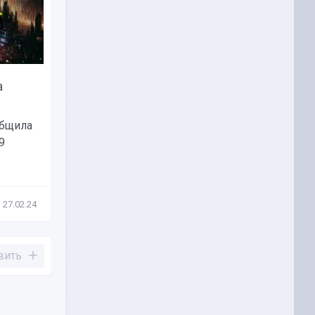
а
L2-протокол Blast запустил
тестнет...
общила
16 января решение второго
9
уровня Blast запустило тестовую
сеть,...
27.02.24
Новости
17.01.24
вить