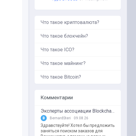
Что такое криптовалюта?
Что такое блокчейн?
Что такое ICO?
Что такое майнинг?
Что такое Bitcoin?
Комментарии
Эксперты ассоциации BlockchainKZ были приглашенный в г. Туркестан на межрегиональный форум "Финансовая безопастность в эпоху цифровизации и ИИ"
B
BernardSteri
09.08.26
Здравствуйте! Хотел бы предложить
заняться поиском заказов для