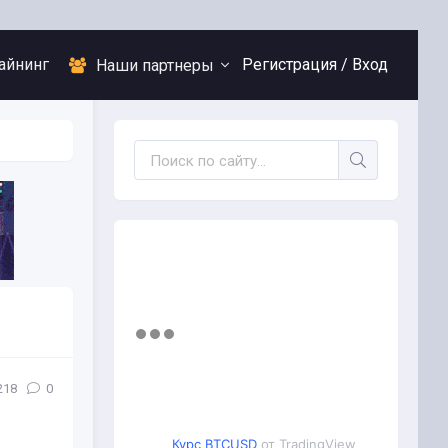
айнинг
Регистрация /
Вход
Наши партнеры
218
0
Курс BTCUSD
от TradingView