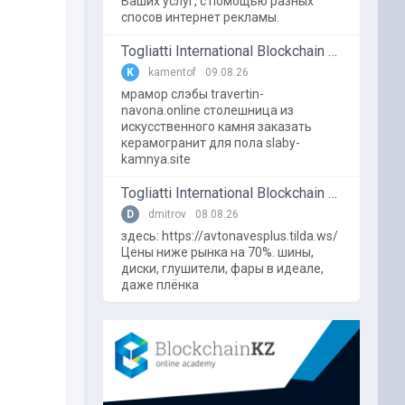
Ваших услуг, с помощью разных
спосов интернет рекламы.
Togliatti International Blockchain Forum
K
kamentof
09.08.26
мрамор слэбы travertin-
navona.online столешница из
искусственного камня заказать
керамогранит для пола slaby-
kamnya.site
Togliatti International Blockchain Forum
D
dmitrov
08.08.26
здесь: https://avtonavesplus.tilda.ws/
Цены ниже рынка на 70%. шины,
диски, глушители, фары в идеале,
даже плёнка