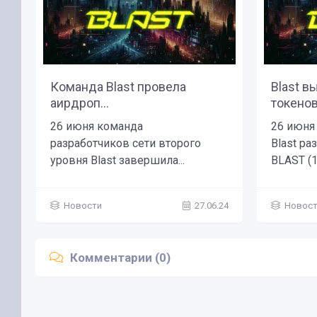
Команда Blast провела
Blast в
аирдроп...
токенов
26 июня команда
26 июня
разработчиков сети второго
Blast ра
уровня Blast завершила...
BLAST (1
Новости
27.06.24
Новос
Комментарии (0)