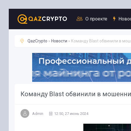
Новости
О проекте
Ново
QazCrypto
»
Новости
» Команду Blast обвинили в мо
Команду Blast обвинили в мошенн
Admin
12:50, 27 июнь 2024