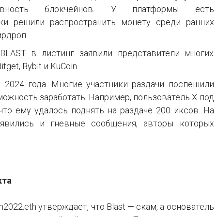
ивность блокчейнов. У платформы есть
ики решили распространить монету среди ранних
ирдроп.
BLAST в листинг заявили представители многих
get, Bybit и KuCoin.
 2024 года. Многие участники раздачи поспешили
можность заработать. Например, пользователь X под
 что ему удалось поднять на раздаче 200 иксов. На
явились и гневные сообщения, авторы которых
кта
n2022.eth утверждает, что Blast — скам, а основатель