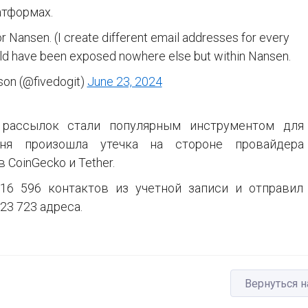
атформах.
or Nansen. (I create different email addresses for every
ould have been exposed nowhere else but within Nansen.
son (@fivedogit)
June 23, 2024
рассылок стали популярным инструментом для
юня произошла утечка на стороне провайдера
 CoinGecko и Tether.
16 596 контактов из учетной записи и отправил
3 723 адреса.
Вернуться н