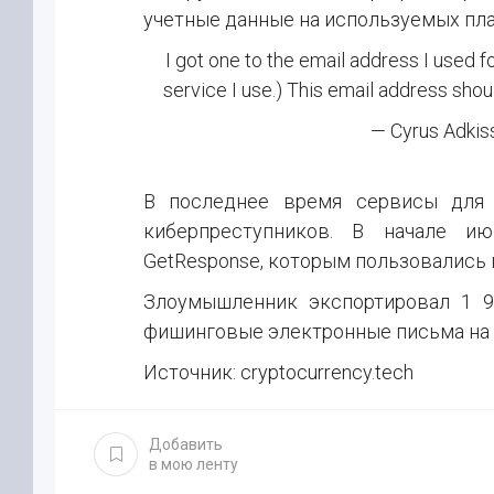
учетные данные на используемых пл
I got one to the email address I used f
service I use.) This email address sh
— Cyrus Adkis
В последнее время сервисы для 
киберпреступников. В начале и
GetResponse, которым пользовались в
Злоумышленник экспортировал 1 9
фишинговые электронные письма на 2
Источник: cryptocurrency.tech
Добавить
в мою ленту