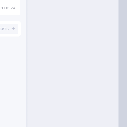
17.01.24
Новости
13.06.22
вить