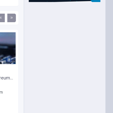
Активация «бомбы
eum...
сложности» Ethereum
отложена...
Команда Ethereum решила
um
отложить активацию «бомбы
сложности» на два...