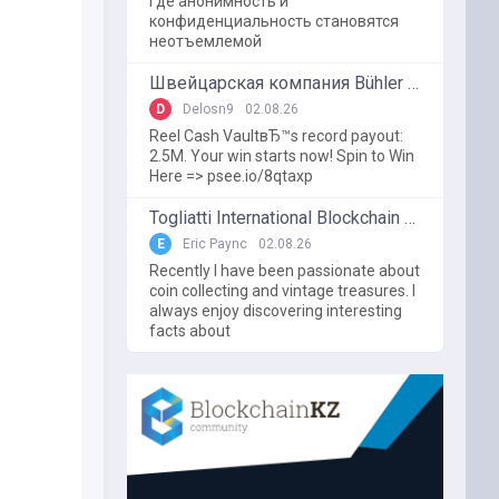
где анонимность и
конфиденциальность становятся
неотъемлемой
Швейцарская компания Bühler использует блокчейн в пищевой промышленности
D
Delosn9
02.08.26
Reel Cash VaultвЂ™s record payout:
2.5M. Your win starts now! Spin to Win
Here => psee.io/8qtaxp
Togliatti International Blockchain Forum
E
Eric Paync
02.08.26
Recently I have been passionate about
coin collecting and vintage treasures. I
always enjoy discovering interesting
facts about