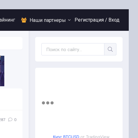
айнинг
Регистрация /
Вход
Наши партнеры
287
0
Курс BTCUSD
от TradingView