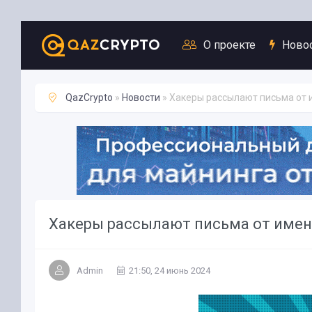
Новости
О проекте
Ново
QazCrypto
»
Новости
» Хакеры рассылают письма от 
Хакеры рассылают письма от имени
Admin
21:50, 24 июнь 2024