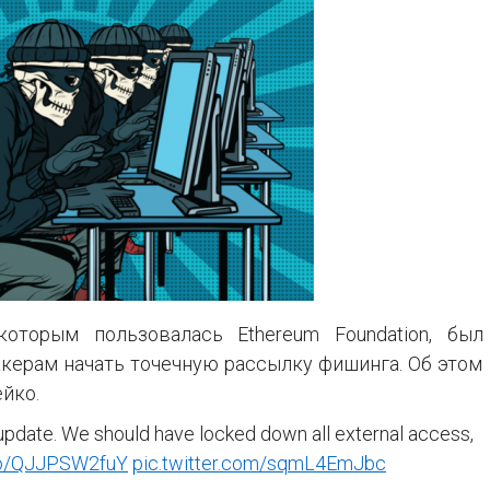
которым пользовалась Ethereum Foundation, был
акерам начать точечную рассылку фишинга. Об этом
ейко.
pdate. We should have locked down all external access,
.co/QJJPSW2fuY
pic.twitter.com/sqmL4EmJbc