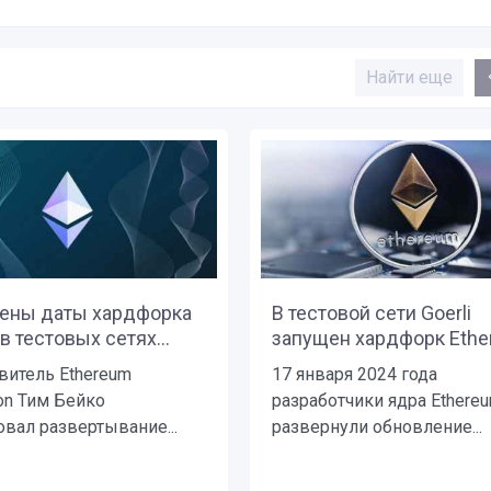
Найти еще
ены даты хардфорка
В тестовой сети Goerli
в тестовых сетях...
запущен хардфорк Ether
витель Ethereum
17 января 2024 года
on Тим Бейко
разработчики ядра Ethere
овал развертывание...
развернули обновление...