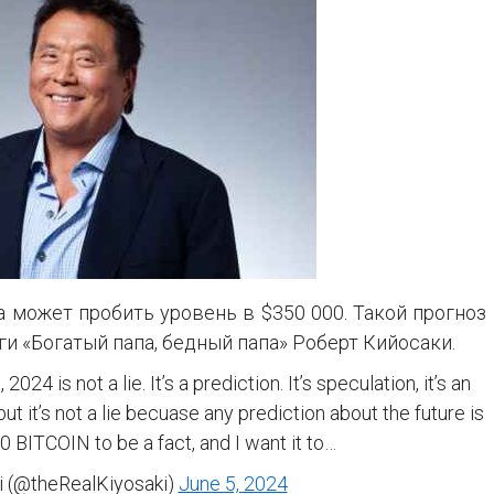
а может пробить уровень в $350 000. Такой прогноз
и «Богатый папа, бедный папа» Роберт Кийосаки.
4 is not a lie. It’s a prediction. It’s speculation, it’s an
t, but it’s not a lie becuase any prediction about the future is
00 BITCOIN to be a fact, and I want it to…
i (@theRealKiyosaki)
June 5, 2024