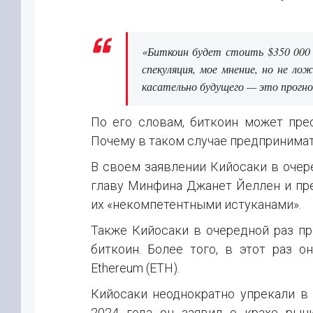
«Биткоин будет стоить $350 000 к
спекуляция, мое мнение, но не ло
касательно будущего — это прогно
По его словам, биткоин может прео
Почему в таком случае предпринимат
В своем заявлении Кийосаки в очер
главу Минфина Джанет Йеллен и пр
их «некомпетентными истуканами».
Также Кийосаки в очередной раз пр
биткоин. Более того, в этот раз о
Ethereum (ETH).
Кийосаки неоднократно упрекали в 
2024 года он заявил о крахе рынк