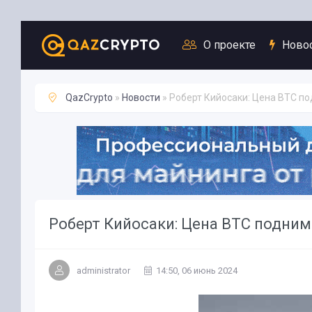
Новости
О проекте
Ново
QazCrypto
»
Новости
» Роберт Кийосаки: Цена BTC по
Роберт Кийосаки: Цена BTC подниме
administrator
14:50, 06 июнь 2024