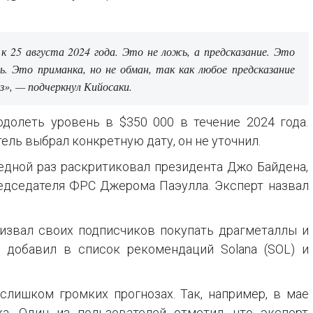
 25 августа 2024 года. Это не ложь, а предсказание. Это
жь. Это приманка, но не обман, так как любое предсказание
з», — подчеркнул Кийосаки.
долеть уровень в $350 000 в течение 2024 года.
ель выбрал конкретную дату, он не уточнил.
едной раз раскритиковал президента Джо Байдена,
едседателя ФРС Джерома Паэулла. Эксперт назвал
извал своих подписчиков покупать драгметаллы и
н добавил в список рекомендаций Solana (SOL) и
слишком громких прогнозах. Так, например, в мае
а. Один из пользователей отметил, что эксперт