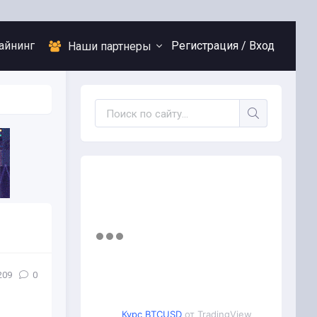
айнинг
Регистрация /
Вход
Наши партнеры
209
0
Курс BTCUSD
от TradingView