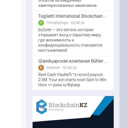
оплатой за найденных
заинтересованных заказчиков.
Togliatti International Blockchain Forum
T
TimothyOrips
02.08.26
bs2site — это service, которая
открывает вход к скрытому миру,
где анонимность и
конфиденциальность становятся
неотъемлемой
Швейцарская компания Bühler использует блокчейн в пищевой промышленности
D
Delosn9
02.08.26
Reel Cash VaultвЂ™s record payout:
2.5M. Your win starts now! Spin to Win
Here => psee.io/8qtaxp