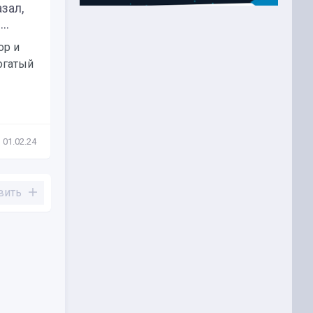
зал,
Роберт Кийосаки дал прогноз
..
по биткоину на 2024...
ор и
Автор всемирно известного
огатый
бестселлера «Богатый папа,
бедный папа»,...
01.02.24
Новости
12.07.23
вить