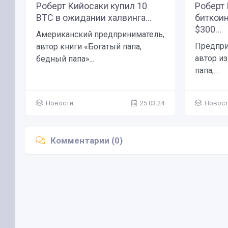
Роберт Кийосаки купил 10
Роберт 
BTC в ожидании халвинга...
биткои
$300...
Американский предприниматель,
Предпри
автор книги «Богатый папа,
автор и
бедный папа»...
папа,...
Новости
25.03.24
Новос
Комментарии (0)