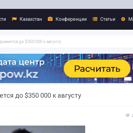
сти
Казахстан
Конференции
Статьи
М
днимется до $350 000 к августу
тся до $350 000 к августу