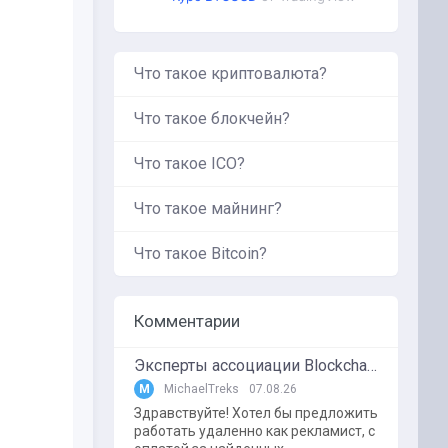
Что такое криптовалюта?
Что такое блокчейн?
Что такое ICO?
Что такое майнинг?
Что такое Bitcoin?
Комментарии
Эксперты ассоциации BlockchainKZ были приглашенный в г. Туркестан на межрегиональный форум "Финансовая безопастность в эпоху цифровизации и ИИ"
M
MichaelTreks
07.08.26
Здравствуйте! Хотел бы предложить
работать удаленно как рекламист, с