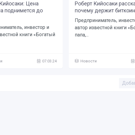
Кийосаки: Цена
Роберт Кийосаки расска
на поднимется до
почему держит биткоин.
Предприниматель, инвест
ниматель, инвестор и
автор известной книги «Б
звестной книги «Богатый
папа,...
ти
07.03.24
Новости
Доба