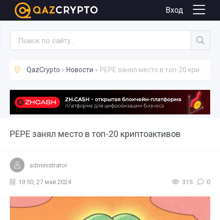
Новости
Вход
QazCrypto
»
Новости
» PEPE занял место в топ-20 криптоактивов
PEPE занял место в топ-20 криптоактивов
administrator
19:50, 27 май 2024
315
0