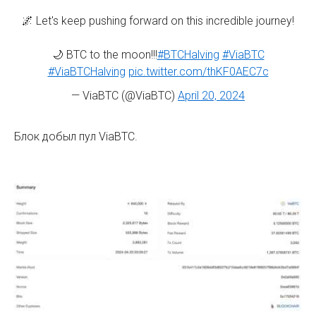
🌌 Let's keep pushing forward on this incredible journey!
🌙 BTC to the moon!!!
#BTCHalving
#ViaBTC
#ViaBTCHalving
pic.twitter.com/thKF0AEC7c
— ViaBTC (@ViaBTC)
April 20, 2024
Блок добыл пул ViaBTC.