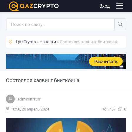
Новости
Вход
QazCrypto
»
Новости
» Состоялся халвинг бииткоина
Состоялся халвинг бииткоина
administrator
10:50, 20 апрель 2024
467
0