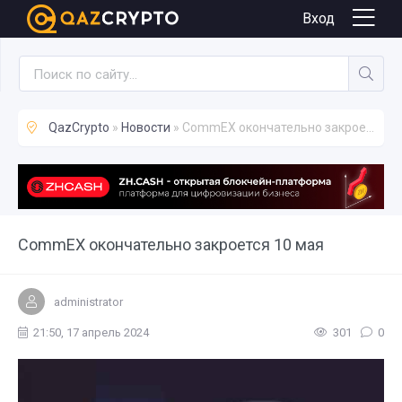
Новости
Вход
QazCrypto
»
Новости
» CommEX окончательно закроется 10 мая
CommEX окончательно закроется 10 мая
administrator
21:50, 17 апрель 2024
301
0