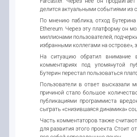
Farcaster. Через нее он продвигае
делится актуальными событиями из сво
По мнению паблика, отход Бутерина
Ethereum. Через эту платформу он м
миллионами пользователей, подчерки
избранными коллегами на острове», 
На ситуацию обратил внимание 
комментариях под упомянутой пуб
Бутерин перестал пользоваться плат
Пользователи в ответ высказали м
причиной стало большое количество
публикациями программиста вредо
сыграть «снизившаяся динамика» соц
Часть комментаторов также считают,
для развития этого проекта. Стоит 
под собой определенную почву.