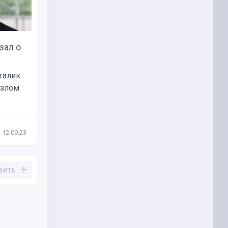
зал о
Илон Маск: Мы не будем
выпускать токен X...
талик
Владелец социальной сети X
взлом
(ранее Twitter) Илон Маск заявил,
что у...
12.09.23
Новости
07.08.23
вить