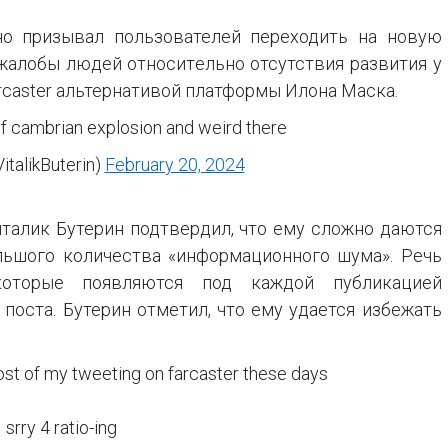
но призывал пользователей переходить на новую
 жалобы людей относительно отсутствия развития у
rcaster альтернативой платформы Илона Маска.
of cambrian explosion and weird there
VitalikButerin)
February 20, 2024
италик Бутерин подтвердил, что ему сложно даются
льшого количества «информационного шума». Речь
которые появляются под каждой публикацией
 поста. Бутерин отметил, что ему удается избежать
 most of my tweeting on farcaster these days
srry 4 ratio-ing