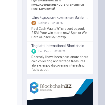
где анонимность и
конфиденциальность становятся
неотъемлемой
Швейцарская компания Bühler использует блокчейн в пищевой промышленности
D
Delosn9
02.08.26
Reel Cash VaultвЂ™s record payout:
2.5M. Your win starts now! Spin to Win
Here => psee.io/8qtaxp
Togliatti International Blockchain Forum
E
Eric Paync
02.08.26
Recently I have been passionate about
coin collecting and vintage treasures. I
always enjoy discovering interesting
facts about