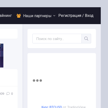
айнинг
Регистрация /
Вход
Наши партнеры
309
0
Курс BTCUSD
от TradingView