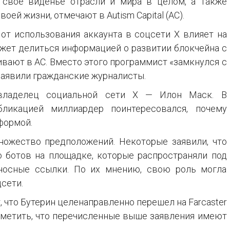
т свое виденье отрасли и мира в целом, а также
ей жизни, отмечают в Autism Capital (AC).
 от использования аккаунта в соцсети X влияет на
ожет делиться информацией о развитии блокчейна с
вают в AC. Вместо этого программист «замкнулся с
заявили гражданские журналисты.
владелец социальной сети X — Илон Маск. В
ликацией миллиардер поинтересовался, почему
формой.
ножество предположений. Некоторые заявили, что
 ботов на площадке, которые распространяли под
носные ссылки. По их мнению, свою роль могла
сети.
 что Бутерин целенаправленно перешел на Farcaster
отметить, что перечисленные выше заявления имеют