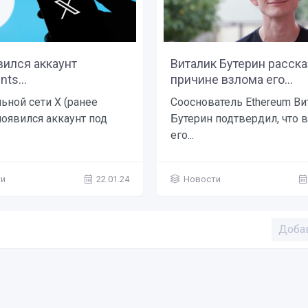
вился аккаунт
Виталик Бутерин расска
ts...
причине взлома его...
ьной сети X (ранее
Сооснователь Ethereum Ви
 появился аккаунт под
Бутерин подтвердил, что 
его...
ти
22.01.24
Новости
Доба