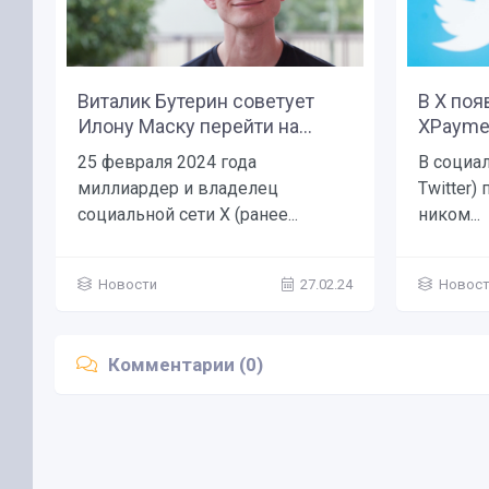
Виталик Бутерин советует
В X поя
Илону Маску перейти на...
XPaymen
25 февраля 2024 года
В социал
миллиардер и владелец
Twitter)
социальной сети X (ранее...
ником...
Новости
27.02.24
Новос
Комментарии (0)