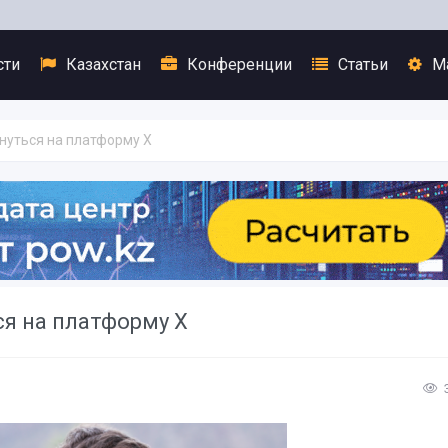
сти
Казахстан
Конференции
Статьи
М
нуться на платформу X
ся на платформу X