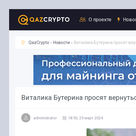
Новости
О проекте
Ново
QazCrypto
»
Новости
» Виталика Бутерина просят вер
Виталика Бутерина просят вернуть
administrator
18:50, 25 март 2024