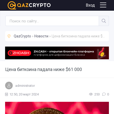
Новости
Вход
QazCrypto
»
Новости
» Цена биткоина падала ниже $61 000
Цена биткоина падала ниже $61 000
administrator
12:50, 20 март 2024
253
0