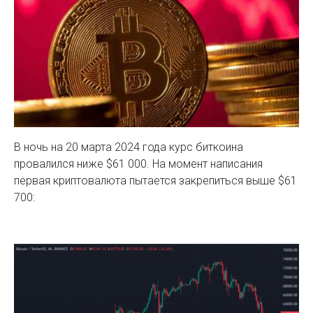
В ночь на 20 марта 2024 года курс биткоина
провалился ниже $61 000. На момент написания
первая криптовалюта пытается закрепиться выше $61
700: