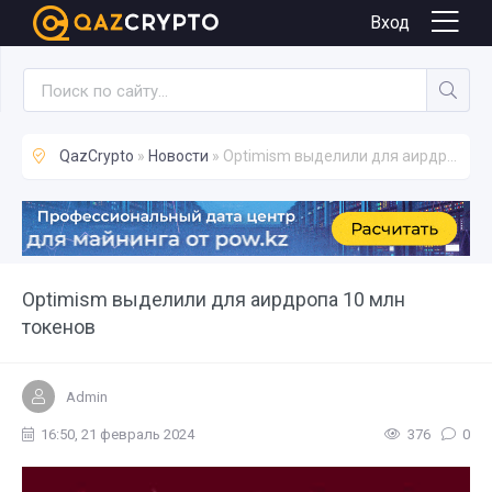
Новости
Вход
QazCrypto
»
Новости
» Optimism выделили для аирдропа 10 млн токенов
Optimism выделили для аирдропа 10 млн
токенов
Admin
16:50, 21 февраль 2024
376
0