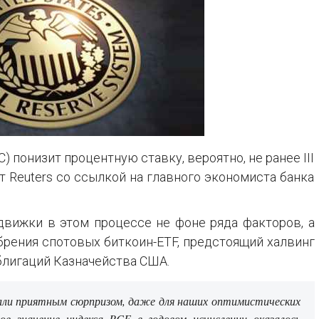
 понизит процентную ставку, вероятно, не ранее III
т Reuters со ссылкой на главного экономиста банка
вижки в этом процессе не фоне ряда факторов, а
брения спотовых биткоин-ETF, предстоящий халвинг
блигаций Казначейства США.
али приятным сюрпризом, даже для наших оптимистических
ое значение индекса PCE в годовом исчислении оказалось