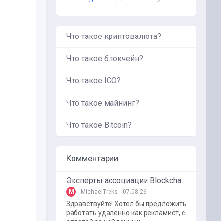
Что такое криптовалюта?
Что такое блокчейн?
Что такое ICO?
Что такое майнинг?
Что такое Bitcoin?
Комментарии
Эксперты ассоциации BlockchainKZ были приглашенный в г. Туркестан на межрегиональный форум "Финансовая безопастность в эпоху цифровизации и ИИ"
M
MichaelTreks
07.08.26
Здравствуйте! Хотел бы предложить
работать удаленно как рекламист, с