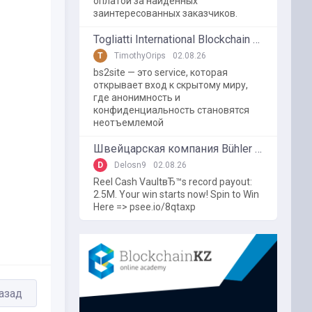
оплатой за найденных
заинтересованных заказчиков.
Togliatti International Blockchain Forum
T
TimothyOrips
02.08.26
bs2site — это service, которая
открывает вход к скрытому миру,
где анонимность и
конфиденциальность становятся
неотъемлемой
Швейцарская компания Bühler использует блокчейн в пищевой промышленности
D
Delosn9
02.08.26
Reel Cash VaultвЂ™s record payout:
2.5M. Your win starts now! Spin to Win
Here => psee.io/8qtaxp
азад