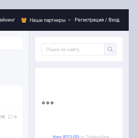
айнинг
Регистрация /
Вход
Наши партнеры
292
0
Курс BTCUSD
от TradingView