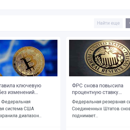
Найти еще
тавила ключевую
ФРС снова повысила
без изменений...
процентную ставку...
я Федеральная
Федеральная резервная с
ая система США
Соединенных Штатов сно
хранила диапазон...
поднимает...