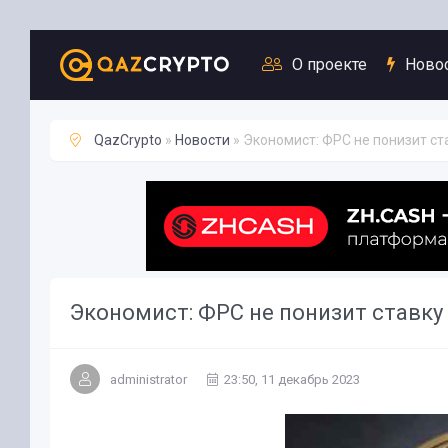
Новости
О проекте
Ново
QazCrypto
»
Новости
» Экономист: ФРС не понизит ст
Экономист: ФРС не понизит ставку
administrator
23:50, 11 декабрь 2023