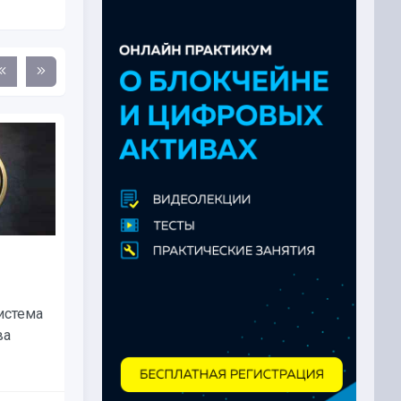
Крипторынок теряет
рекордные суммы...
истема
Более $100 млрд исчезло с
ва
крипторынка на фоне роста
инфляции в США и...