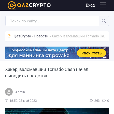
Новости
Вход
QazCrypto
»
Новости
» Хакер, взломавший Tornado Cash начал выводить средства
Хакер, взломавший Tornado Cash начал
выводить средства
Admin
18:50, 25 май 2023
263
0