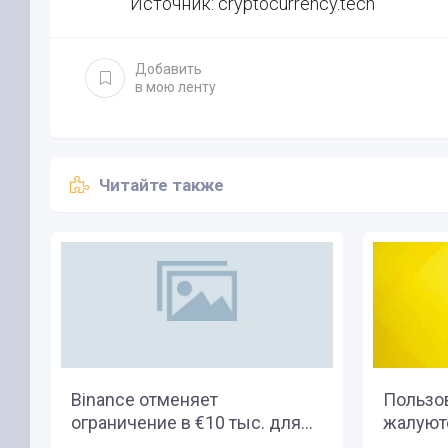
Источник: cryptocurrency.tech
Добавить
в мою ленту
Читайте также
Binance отменяет
Пользо
ограничение в €10 тыс. для...
жалуютс