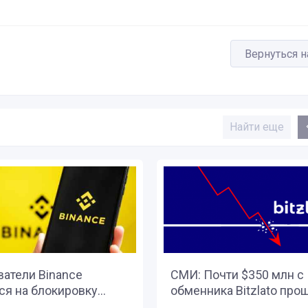
Вернуться н
Найти еще
ватели Binance
СМИ: Почти $350 млн c
я на блокировку...
обменника Bitzlato прош