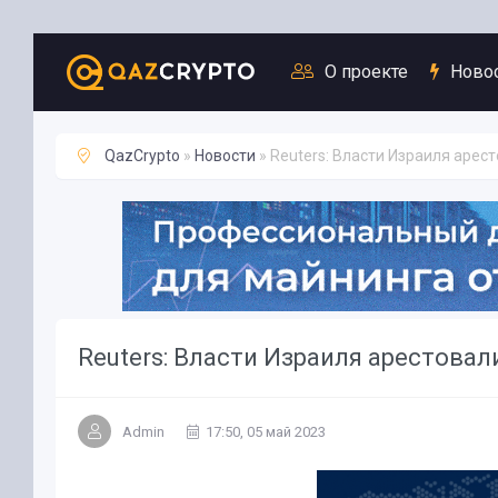
Новости
О проекте
Ново
QazCrypto
»
Новости
» Reuters: Власти Израиля арест
Reuters: Власти Израиля арестовал
Admin
17:50, 05 май 2023