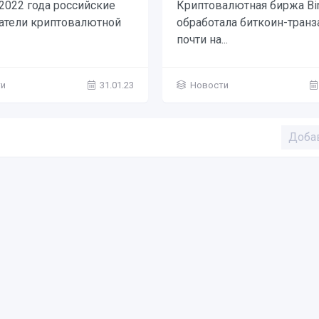
 2022 года российские
Криптовалютная биржа Bi
атели криптовалютной
обработала биткоин-транз
почти на...
ти
31.01.23
Новости
Доба