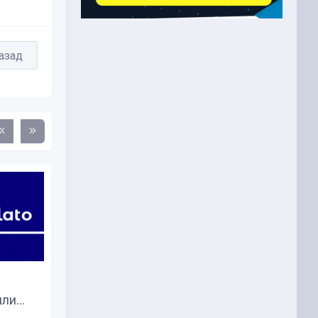
азад
Reuters: Через Binance
ли...
отмыли криптовалюту на...