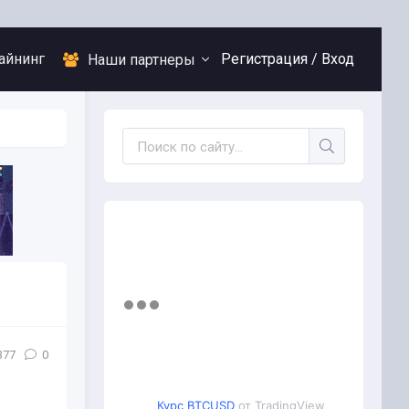
айнинг
Регистрация /
Вход
Наши партнеры
377
0
Курс BTCUSD
от TradingView