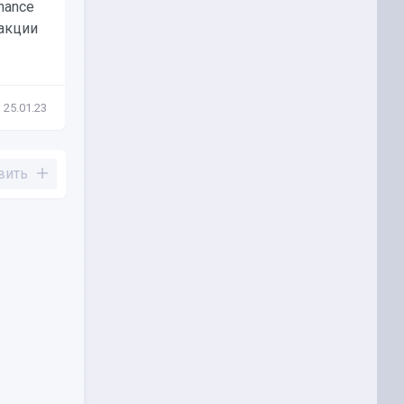
nance
С 2017 по 2021 год Binance
акции
обработала транзакции на сумму
не менее...
25.01.23
Новости
06.06.22
вить