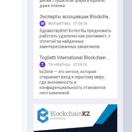
диски, глушители, фары в идеале,
даже плёнка
Эксперты ассоциации BlockchainKZ были приглашенный в г. Туркестан на межрегиональный форум "Финансовая безопастность в эпоху цифровизации и ИИ"
M
MichaelTreks
07.08.26
Здравствуйте! Хотел бы предложить
работать удаленно как рекламист, с
оплатой за найденных
заинтересованных заказчиков.
Togliatti International Blockchain Forum
T
TimothyOrips
02.08.26
bs2site — это service, которая
открывает вход к скрытому миру,
где анонимность и
конфиденциальность становятся
неотъемлемой